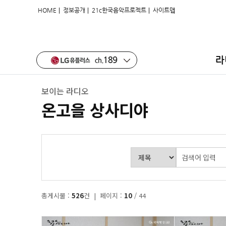
|
|
|
HOME
정보공개
21c한국음악프로젝트
사이트맵
라
보이는 라디오
온고을 상사디야
총게시물 :
526
건 | 페이지 :
10
/ 44