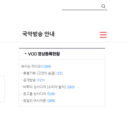
라디오
보이는 라디오
온고을 상사디야
국악방송 안내
보이는 라디오(
1204
)
- 특별기획 [고전의 숨결] (
25
)
- 공개방송 (
121
)
- 바투의 상사디야 [소리야 놀자] (
263
)
- 온고을 상사디야 (
526
)
- 원일의 여시아문 (
269
)