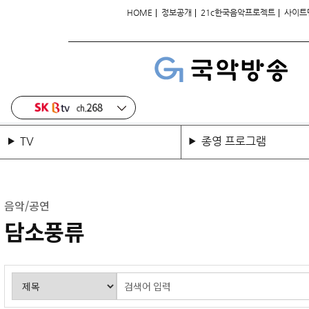
|
|
|
HOME
정보공개
21c한국음악프로젝트
사이트
TV
종영 프로그램
음악/공연
담소풍류