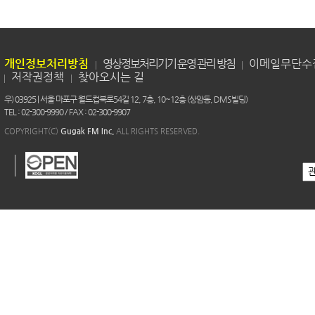
개인정보처리방침
영상정보처리기기 운영 관리 방침
이메일무단수
저작권정책
찾아오시는 길
우) 03925 | 서울 마포구 월드컵북로54길 12, 7층, 10~12층 (상암동, DMS빌딩)
TEL : 02-300-9990 / FAX : 02-300-9907
COPYRIGHT(C)
Gugak FM Inc.
ALL RIGHTS RESERVED.