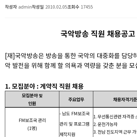
작성자
admin
작성일
2010.02.05
조회수
17455
국악방송 직원 채용공고
[재]국악방송은 방송을 통한 국악의 대중화를 담당
악 발전을 위해 함께 할 의욕과 역량을 갖춘 분을 모
1. 모집분야 : 계약직 직원 채용
모집분야
및
주요업무
채용자격기
인원
-
남도 FM보조국
1. 무선통신관련 자격증
FM보조국 관리
관
리 및
프로그램
2.
운전가능자
(1명)
3. 전남 진도지역 근무 
제작지원