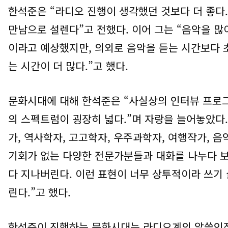
한석준은
“
라디오 진행이 생각했던 것보다 더 좋다
만남으로 설렌다
”
고 전했다
.
이어 그는
“
음악을 많
이라고 예상했지만
,
의외로 음악을 듣는 시간보다 
는 시간이 더 많다
.”
고 했다
.
문화시대에 대해 한석준은
“
사실상의 인터뷰 프로
의 스펙트럼이 굉장히 넓다
.”
며 자랑을 늘어놓았다
가
,
역사학자
,
고고학자
,
우주과학자
,
여행작가
,
음
기회가 없는 다양한 전문가분들과 대화를 나누다 보
다 지나버린다
.
이런 표현이 너무 상투적이라 쓰기
린다
.”
고 했다
.
한석준이 진행하는 문화시대는 라디오계의 알쓸인