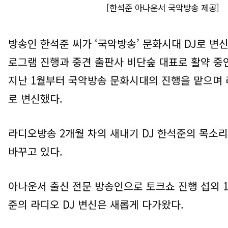
[
한석준 아나운서 국악방송 제공
]
방송인 한석준 씨가
‘
국악방송
’
문화시대
DJ
로 변
로그램 진행과 중견 출판사 비단숲 대표로 활약 중
지난
1
월부터 국악방송 문화시대의 진행을 맡으며
로 변신했다
.
라디오방송
2
개월 차의 새내기
DJ
한석준의 목소리
바꾸고 있다
.
아나운서 출신 전문 방송인으로 토크쇼 진행 섭외
준의 라디오
DJ
변신은 새롭게 다가왔다
.