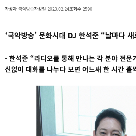
작성자
국악방송
작성일
2023.02.24
조회수
2590
‘
국악방송
’
문화시대
DJ
한석준
“
날마다 새
-
한석준
“
라디오를 통해 만나는 각 분야 전
신없이 대화를 나누다 보면 어느새 한 시간 훌