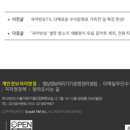
이전글
국악방송TV, 다채로운 우리문화로 가득한 설 특집 편성!
다음글
‘국악방송’ 열창 판소리 새봄맞이 무료 음악회 개최, 전화 
개인정보처리방침
영상정보처리기기 운영 관리 방침
이메일무단수
저작권정책
찾아오시는 길
우) 03925 | 서울 마포구 월드컵북로54길 12, 7층, 10~12층 (상암동, DMS빌딩)
TEL : 02-300-9990 / FAX : 02-300-9907
COPYRIGHT(C)
Gugak FM Inc.
ALL RIGHTS RESERVED.