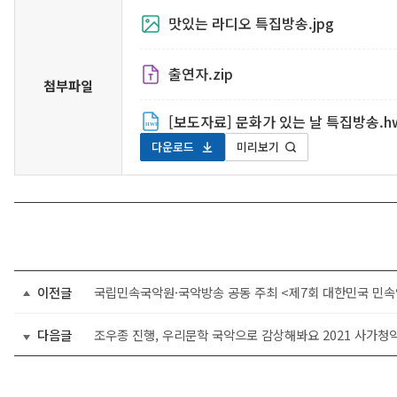
맛있는 라디오 특집방송.jpg
출연자.zip
첨부파일
[보도자료] 문화가 있는 날 특집방송.h
다운로드
미리보기
이전글
국립민속국악원·국악방송 공동 주최 <제7회 대한민국 민속
다음글
조우종 진행, 우리문학 국악으로 감상해봐요 2021 사가청악