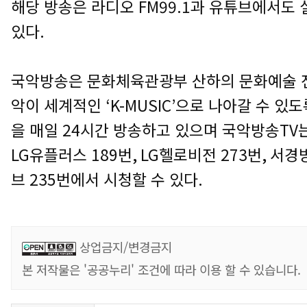
해당 방송은 라디오
FM99.1
과 유튜브에서도 
있다
.
국악방송은 문화체육관광부 산하의 문화예술 
악이 세계적인
‘K-MUSIC’
으로 나아갈 수 있
을 매일
24
시간 방송하고 있으며
국악방송
TV
LG
유플러스
189
번
, LG
헬로비전
273
번
,
서경
브
235
번에서 시청할 수 있다
.
상업금지/변경금지
본 저작물은 '공공누리' 조건에 따라 이용 할 수 있습니다.