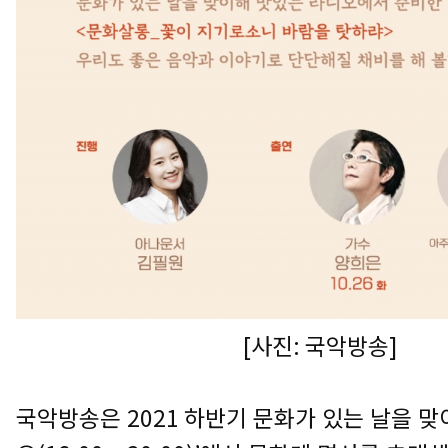
[
사진
:
국악방송
]
국악방송은
2021
하반기 문화가 있는 날을 맞