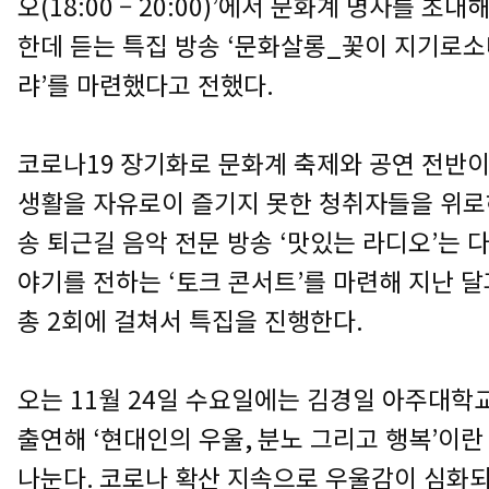
오
(18:00
–
20:00)’
에서 문화계 명사를 초대
한데 듣는 특집 방송
‘
문화살롱
_
꽃이 지기로소
랴
’
를 마련했다고 전했다
.
코로나
19
장기화로 문화계 축제와 공연 전반이
생활을 자유로이 즐기지 못한 청취자들을 위로
송 퇴근길 음악 전문 방송
‘
맛있는 라디오
’
는 
야기를 전하는
‘
토크 콘서트
’
를 마련해
지난 달
총
2
회에 걸쳐서 특집을 진행한다
.
오는
11
월
24
일 수요일에는 김경일 아주대학
출연해
‘
현대인의 우울
,
분노 그리고 행복
’
이란
나눈다
.
코로나 확산 지속으로 우울감이 심화