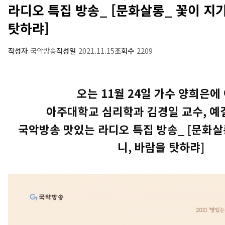
라디오 특집 방송_ [문화살롱_ 꽃이 지
탓하랴]
작성자
국악방송
작성일
2021.11.15
조회수
2209
오는
11월 24일 가수 양희은에
아주대학교 심리학과 김경일 교수, 예
국악방송 맛있는 라디오 특집 방송
_ [
문화살
니
,
바람을 탓하랴
]