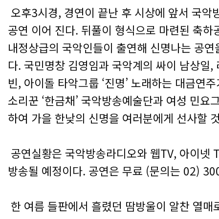
오후3시경, 경연이 끝난 후 시상에 앞서 국악
공연 이어 진다. 뒤풀이 형식으로 마련된 축하
내정상급의 국악인들이 출연해 신명나는 공연
다. 국민명창 김영임과 국악계의 싸이 남상일,
빈, 아이돌 타악그룹 ‘진명’ 노래하는 대금연
소리꾼 ‘한금채’ 국악방송예술단과 여성 민요그
하여 가을 한낮의 신명을 여러분에게 선사할 
공연실황은 국악방송라디오와 웹TV, 아이넷 T
방송될 예정이다. 공연은 무료 (문의는 02) 300
한 여름 들판에서 흘렸던 땀방울이 알찬 열매