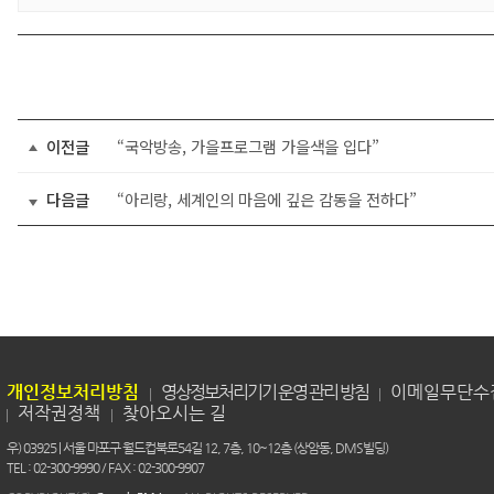
이전글
“국악방송, 가을프로그램 가을색을 입다”
다음글
“아리랑, 세계인의 마음에 깊은 감동을 전하다”
개인정보처리방침
영상정보처리기기 운영 관리 방침
이메일무단수
저작권정책
찾아오시는 길
우) 03925 | 서울 마포구 월드컵북로54길 12, 7층, 10~12층 (상암동, DMS빌딩)
TEL : 02-300-9990 / FAX : 02-300-9907