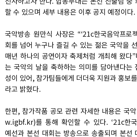
선사하고자 한다
.
합동무대는 본선 진출팀 중 
할 수 있으며 세부 내용은 이후 공지 예정이다
.
국악방송 원만식 사장은
“‘21c
한국음악프로
회를 넘어 누구나 즐길 수 있는 젊은 국악을
매년 하나의 공연이자 축제처럼 개최해 왔다
”
는 국악의 날을 축하하는 의미를 담아낸다는 
성이 있어
,
참가팀들에게 더더욱 지원과 홍보를
라고 밝혔다
.
한편
,
참가작품 공모 관련 자세한 내용은 국
w.igbf.kr)
를 통해 확인할 수 있다
. ‘21c
한
예선과 본선 대회는 방송으로 송출되며 본선 