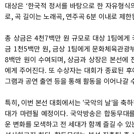
대상은
‘
한국적 정서를 바탕으로 한 자유형식
로
,
곡 길이는 노래곡
,
연주곡
6
분 이내로 제한
총 상금은
4
천
7
백만 원 규모로 대상
1
팀에게 
금
1
천
5
백만 원
,
금상
1
팀에게 문화체육관광부
8
백만 원이 수여되며
,
상금과 상장은 본선에
에게 주어진다
.
또 수상자는 대회가 종료된 후
그램과 공연 출연 등을 통해 활동을 이어나갈 
특히
,
이번 본선 대회에서는
’
국악의 날
’
을 축하
대가 마련될 예정이다
.
국악방송은 합동무대를
운 변화를 모색하고 전 세대가 함께 즐길 수 있