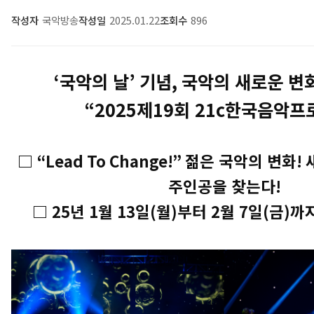
작성자
국악방송
작성일
2025.01.22
조회수
896
‘
국악의 날
’
기념
,
국악의 새로운 변
“2025
제
19
회
21c
한국음악프
□
“Lead To Change!”
젊은 국악의 변화
!
주인공을 찾는다
!
□
25
년
1
월
13
일
(
월
)
부터
2
월
7
일
(
금
)
까