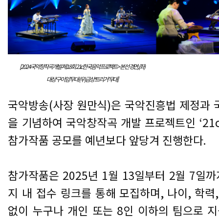
[2024
국악창작곡개발
-
제
18
회
21c
한국음악프로젝트
>
본선 경연
, (
좌
)
대상
구이임
’
무대
(
우
)
금상
트리거
’
무대]
국악방송
(
사장 원만식
)
은 국악진흥법 제정과 
을 기념하여 국악창작곡 개발 프로젝트인
‘21
참가작품 공모를 예년보다 앞당겨 진행한다
.
참가작품은
2025
년
1
월
13
일부터
2
월
7
일까
지 내 접수 링크를 통해 모집하며
,
나이
,
학력
없이 누구나 개인 또는
8
인 이하의 팀으로 지