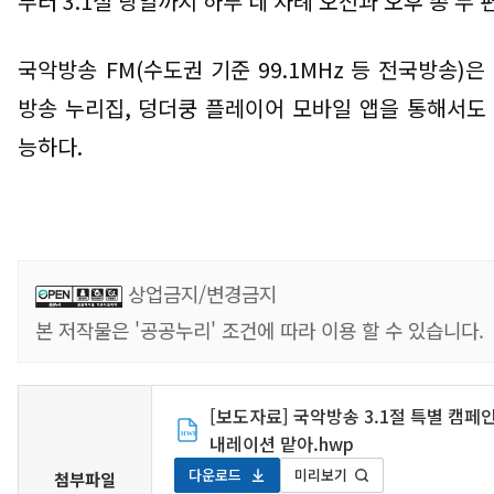
부터
3.1
절 당일까지 하루 네 차례 오전과 오후 총 두
국악방송
FM
(
수도권 기준
99.1MHz
등 전국방송
)
은
방송 누리집
,
덩더쿵 플레이어 모바일 앱을 통해서도
능하다
.
상업금지/변경금지
본 저작물은 '공공누리' 조건에 따라 이용 할 수 있습니다.
[보도자료] 국악방송 3.1절 특별 캠페
내레이션 맡아.hwp
다운로드
미리보기
첨부파일