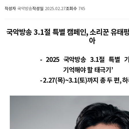
작성자
국악방송
작성일
2025.02.27
조회수
745
국악방송
3.1
절 특별 캠페인
,
소리꾼 유태평
아
- 2025
국악방송
3.1
절 특별 
기억해야 할 태극기
’
- 2.27(
목
)~3.1(
토
)
까지 총 두 편
,
하