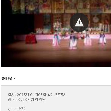
일시: 2015년 04월05일(일) 오후5시
장소: 국립국악원 예악당
<프로그램>