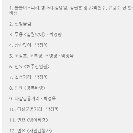
1. 돌돌이 - 피리,꽹과리:김명원, 김필홍 장구:박헌수, 유광수 징:
비성
2. 신청울림
3. 무용 <일월맞이> - 박경랑
4. 상산맞이 - 박정욱
5. 초감흥, 초부정, 초영정 - 박정욱
6. 민요 <해주산염불>
7. 칠성거리 - 박정욱
8. 민요 <명복타령>
9. 타살감흥거리 - 박정욱
10. 타살군웅거리 - 박정욱
11. 민요 <방아타령>
12. 민요 <자진난봉가>