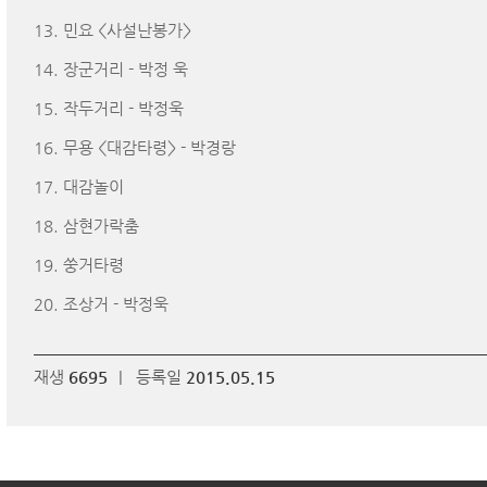
13. 민요 <사설난봉가>
14. 장군거리 - 박정 욱
15. 작두거리 - 박정욱
16. 무용 <대감타령> - 박경랑
17. 대감놀이
18. 삼현가락춤
19. 쑹거타령
20. 조상거 - 박정욱
재생
6695
|
등록일
2015.05.15