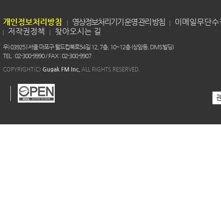
개인정보처리방침
영상정보처리기기 운영 관리 방침
이메일무단수
저작권정책
찾아오시는 길
우) 03925 | 서울 마포구 월드컵북로54길 12, 7층, 10~12층 (상암동, DMS빌딩)
TEL : 02-300-9990 / FAX : 02-300-9907
COPYRIGHT(C)
Gugak FM Inc.
ALL RIGHTS RESERVED.