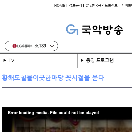
|
|
|
HOME
정보공개
21c한국음악프로젝트
사이트
TV
종영 프로그램
황해도철물이굿한마당 꽃시절을 묻다
Error loading media: File could not be played