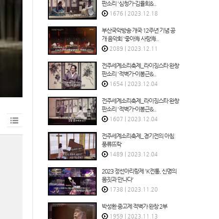
판소리 '심청가-김율희&..
1676
|
2023.12.18
부산국악방송 개국 12주년 기념 공
개 음악회 '좋아海 사랑海..
2089
|
2023.12.11
전주세계소리축제_라이징스타 완창
판소리 '적벽가-이봉근&..
1654
|
2023.12.04
전주세계소리축제_라이징스타 완창
판소리 '적벽가-이봉근&..
1607
|
2023.12.04
전주세계소리축제_경기전의 아침
풍류뜨락
1489
|
2023.12.04
2023 정선아리랑제 'K전통, 신명의
몸짓과 만나다'
1738
|
2023.11.20
박성환 중고제 적벽가 완창 2부
1959
|
2023.11.13