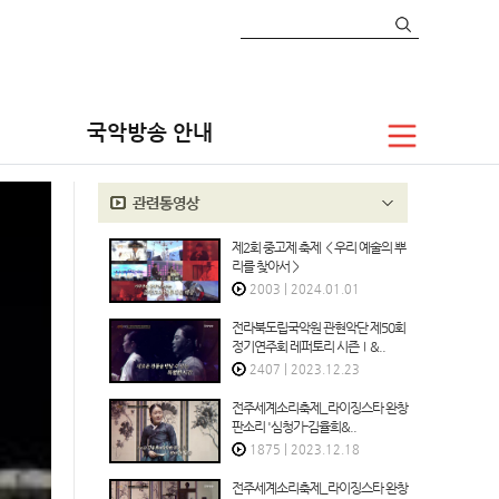
TV
음악/공연
종영 프로그램
국악무대
국악방송 안내
제2회 중고제 축제 ＜우리 예술의 뿌
리를 찾아서＞
2003
|
2024.01.01
전라북도립국악원 관현악단 제50회
정기연주회 레퍼토리 시즌Ⅰ&..
2407
|
2023.12.23
전주세계소리축제_라이징스타 완창
판소리 '심청가-김율희&..
1875
|
2023.12.18
전주세계소리축제_라이징스타 완창