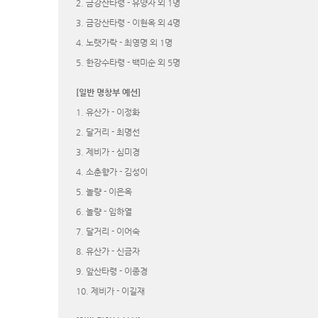
2. 금강산타령 - 유양자 외 1명
3. 금강산타령 - 이현옥 외 4명
4. 노랫가락 - 최영명 외 1명
5. 한강수타령 - 백미순 외 5명
[일반 명창부 예선]
1. 유산가 - 이정화
2. 달거리 - 최명선
3. 제비가 - 심미경
4. 소춘향가 - 김성이
5. 놀량 - 이은옥
6. 놀량 - 임하열
7. 달거리 - 이어숙
8. 유산가 - 신금자
9. 앞산타령 - 이종경
10. 제비가 - 이길재