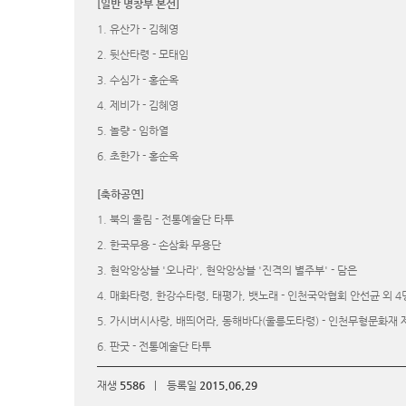
[일반 명창부 본선]
1. 유산가 - 김혜영
2. 뒷산타령 - 모태임
3. 수심가 - 홍순옥
4. 제비가 - 김혜영
5. 놀량 - 임하열
6. 초한가 - 홍순옥
[축하공연]
1. 북의 울림 - 전통예술단 타투
2. 한국무용 - 손삼화 무용단
3. 현악앙상블 '오나라',
현악앙상블 '진격의 별주부' - 담은
4. 매화타령, 한강수타령, 태평가, 뱃노래 - 인천국악협회 안선균 외 4
5. 가시버시사랑, 배띄어라, 동해바다(울릉도타령) - 인천무형문화재 
6. 판굿 - 전통예술단 타투
재생
5586
|
등록일
2015.06.29