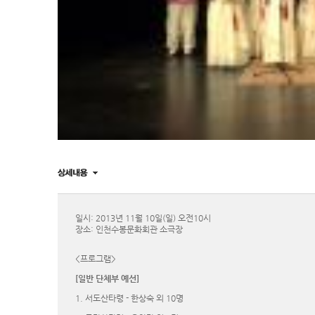
일시: 2013년 11월 10일(일) 오전10시
장소: 인천수봉문화회관 소극장
<프로그램>
[일반 단체부 예선]
1. 서도산타령 - 한상숙 외 10명