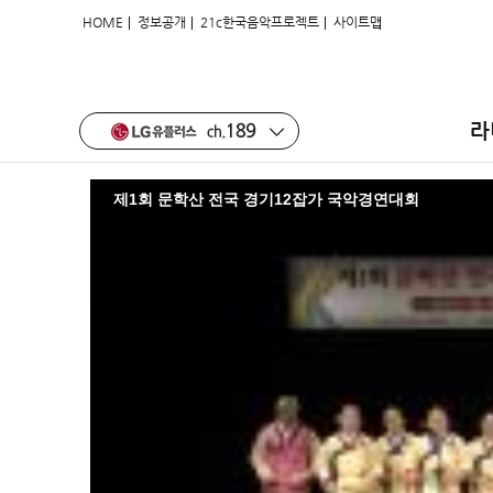
|
|
|
HOME
정보공개
21c한국음악프로젝트
사이트맵
제1회 문학산 전국 경기12잡가 국악
라
제1회 문학산 전국 경기12잡가 국악경연대회