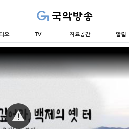
T
도 부여군 편
디오
TV
자료공간
알림