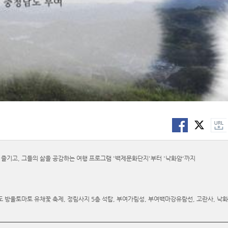
즐기고, 그들의 삶을 공감하는 여행 프로그램 '백제문화단지'부터 '낙화암'까지
세도 방울토마토 유채꽃 축제, 정림사지 5층 석탑, 부여가림성, 부여백마강유람선, 고란사, 낙