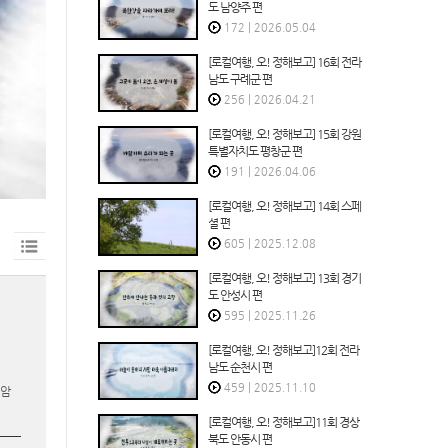
도 남양주 편
172
|
2026.05.04
[로컬여행, 오! 정해보고] 16회 전라
남도 구례군 편
256
|
2026.04.21
[로컬여행, 오! 정해보고] 15회 강원
특별자치도 평창군 편
191
|
2026.04.06
[로컬여행, 오! 정해보고] 14회 스페
셜 편
605
|
2025.12.08
[로컬여행, 오! 정해보고] 13회 경기
도 안성시 편
595
|
2025.11.26
[로컬여행, 오! 정해보고]12회 전라
남도 순천시 편
459
|
2025.11.10
화암
[로컬여행, 오! 정해보고]11회 경상
북도 안동시 편