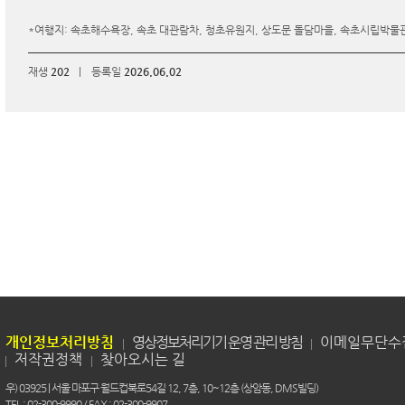
*여행지: 속초해수욕장, 속초 대관람차, 청초유원지, 상도문 돌담마을, 속초시립박물관
재생
202
|
등록일
2026.06.02
개인정보처리방침
영상정보처리기기 운영 관리 방침
이메일무단수
저작권정책
찾아오시는 길
우) 03925 | 서울 마포구 월드컵북로54길 12, 7층, 10~12층 (상암동, DMS빌딩)
TEL : 02-300-9990 / FAX : 02-300-9907