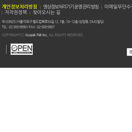
개인정보처리방침
영상정보처리기기 운영 관리 방침
이메일무단수
저작권정책
찾아오시는 길
우) 03925 | 서울 마포구 월드컵북로54길 12, 7층, 10~12층 (상암동, DMS빌딩)
TEL : 02-300-9990 / FAX : 02-300-9907
COPYRIGHT(C)
Gugak FM Inc.
ALL RIGHTS RESERVED.