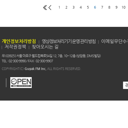
1
2
3
4
5
6
7
8
9
10
개인정보처리방침
영상정보처리기기 운영 관리 방침
이메일무단수
저작권정책
찾아오시는 길
우) 03925 | 서울 마포구 월드컵북로54길 12, 7층, 10~12층 (상암동, DMS빌딩)
TEL : 02-300-9990 / FAX : 02-300-9907
COPYRIGHT(C)
Gugak FM Inc.
ALL RIGHTS RESERVED.