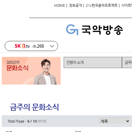
|
|
|
HOME
정보공개
21c한국음악프로젝트
사이트
진행자 소개
금주
금주의 문화소식
Total Page :
6 / 10
(111)