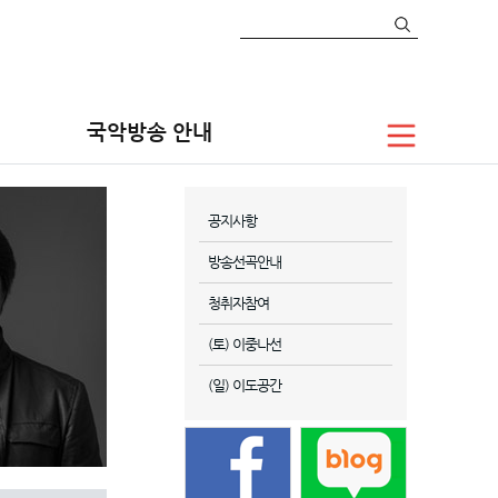
국악방송 안내
공지사항
방송선곡안내
청취자참여
(토) 이중나선
(일) 이도공간