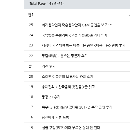
Total Page :
4 / 6
(61)
번호
25
세계음악인지 죽흥음악안지 Gapi 공연을 보고^^
24
국악방송 특별기획 <고전의 숨결>을 기다리며
23
세상이 기억해야 하는 아름다운 공연 <마음나눔> 관람 후기
무탐(舞貪) : 춤추는 평론가 후기
22
21
리진 후기
20
소리꾼 이봉근의 보통사람 관람 후기
19
송혜진의 < 한국음악 첫걸음 >을 읽고
18
풍장 21 후기
17
흑우((Black Rain) 김대환 2017년 추모 공연 후기
16
당신에게 저를 드림
설을 구정(舊正)이라 부르면 절대 안 된다.
15