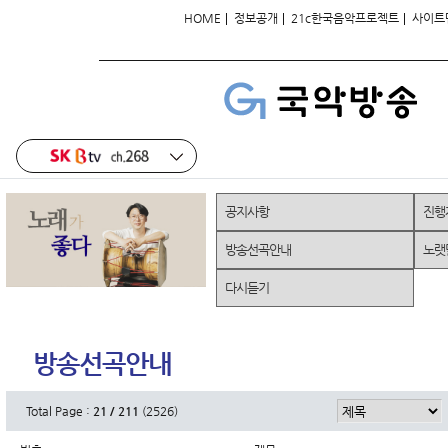
|
|
|
HOME
정보공개
21c한국음악프로젝트
사이트
공지사항
진행
방송선곡안내
노랫
다시듣기
방송선곡안내
Total Page :
21 / 211
(2526)