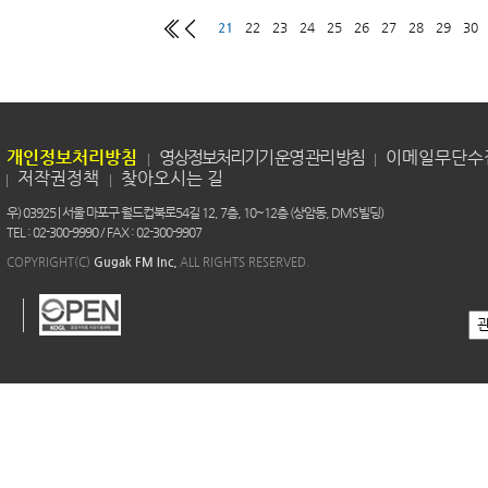
21
22
23
24
25
26
27
28
29
30
개인정보처리방침
영상정보처리기기 운영 관리 방침
이메일무단수
저작권정책
찾아오시는 길
우) 03925 | 서울 마포구 월드컵북로54길 12, 7층, 10~12층 (상암동, DMS빌딩)
TEL : 02-300-9990 / FAX : 02-300-9907
COPYRIGHT(C)
Gugak FM Inc.
ALL RIGHTS RESERVED.