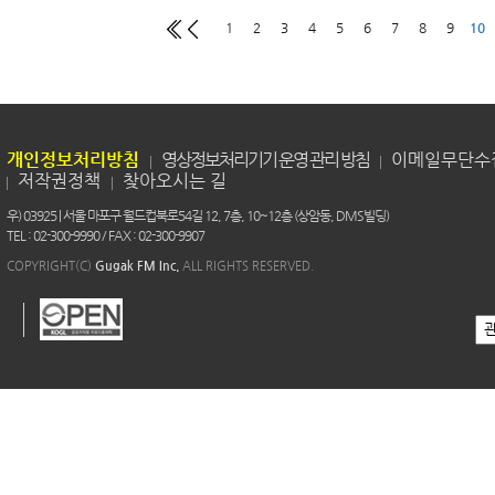
1
2
3
4
5
6
7
8
9
10
개인정보처리방침
영상정보처리기기 운영 관리 방침
이메일무단수
저작권정책
찾아오시는 길
우) 03925 | 서울 마포구 월드컵북로54길 12, 7층, 10~12층 (상암동, DMS빌딩)
TEL : 02-300-9990 / FAX : 02-300-9907
COPYRIGHT(C)
Gugak FM Inc.
ALL RIGHTS RESERVED.