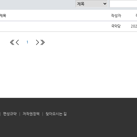
제목
작성자
국악당
202
1
편성규약
저작권정책
찾아오시는 길