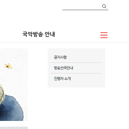
국악방송 안내
공지사항
방송선곡안내
진행자 소개