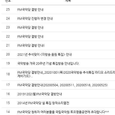
번호
제목
25
FM국악당 결방 안내
24
FM국악당 진행자 변경 안내
23
FM국악당 결방 안내
22
FM국악당 결방 안내
21
FM국악당 결방 안내!
20
2021년 추석맞이 <미방송 음원 특집> 안내
19
국악방송 개국 20주년 기념 특집방송 안내입니다.
FM국악당 결방안내_20201001(목)2020국악방송 추석특집 라디오 소리드라
18
제비가요>..
17
FM국악당 결방안내(20200504, 20200511, 20200518, 20200525)
16
20191202(월)FM국악당 결방안내
15
2014년 FM국악당 설 특집 창작소리열전
14
FM국악당 청취자 여러분들을 국립국악원 토요명품공연에 초대합니다^^