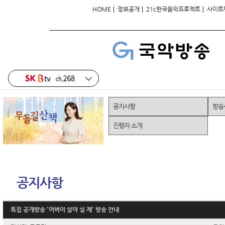
|
|
|
HOME
정보공개
21c한국음악프로젝트
사이트
공지사항
방송
진행자 소개
공지사항
특집 공개방송 '어버이 살아 실 제' 방송 안내