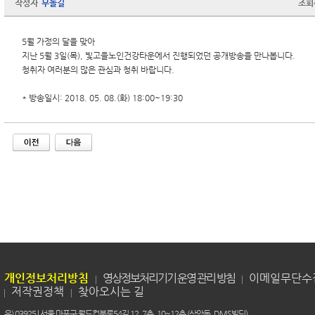
작성자
무돌길
조회
5월 가정의 달을 맞아
지난 5월 3일(목), 빛고을노인건강타운에서 진행되었던 공개방송을 만나봅니다.
청취자 여러분의 많은 관심과 청취 바랍니다.
* 방송일시: 2018. 05. 08.(화) 18:00~19:30
개인정보처리방침
영상정보처리기기 운영 관리 방침
이메일무단수
저작권정책
찾아오시는 길
우) 03925 | 서울 마포구 월드컵북로54길 12, 7층, 10~12층 (상암동, DMS빌딩)