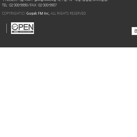
TEL : 02-300-9990 / FAX : 02-300-9907
COPYRIGHT(C)
Gugak FM Inc.
ALL RIGHTS RESERVED.