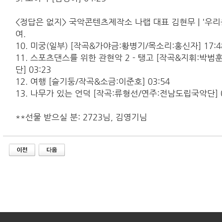
<정답은 없지> 국악콘텐츠제작소 나랩 대표 김현무 | '우
여.
10. 미궁(일부) [작곡&가야금:황병기/목소리:홍신자] 17:
11. 스포츠댄스를 위한 관현악 2 - 탱고 [작곡&지휘:박
단] 03:23
12. 여행 [슬기둥/작곡&소금:이준호] 03:54
13. 나무가 있는 언덕 [작곡:류형선/연주:전남도립국악단] 0
**선물 받으실 분: 2723님, 김영기님