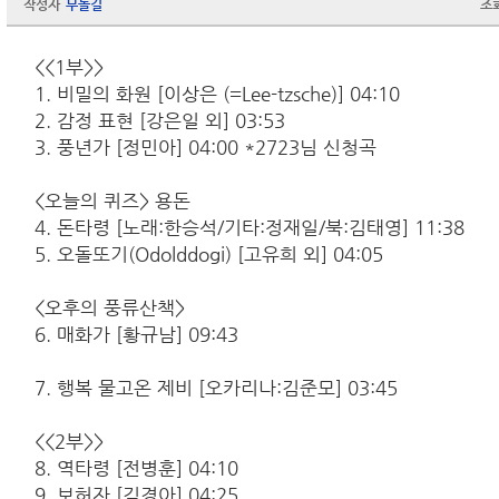
작성자
무돌길
조
<<1부>>
1. 비밀의 화원 [이상은 (=Lee-tzsche)] 04:10
2. 감정 표현 [강은일 외] 03:53
3. 풍년가 [정민아] 04:00 *2723님 신청곡
<오늘의 퀴즈> 용돈
4. 돈타령 [노래:한승석/기타:정재일/북:김태영] 11:38
5. 오돌또기(Odolddogi) [고유희 외] 04:05
<오후의 풍류산책>
6. 매화가 [황규남] 09:43
7. 행복 물고온 제비 [오카리나:김준모] 03:45
<<2부>>
8. 역타령 [전병훈] 04:10
9. 보허자 [김경아] 04:25