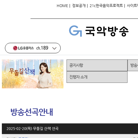
|
|
|
HOME
정보공개
21c한국음악프로젝트
사이트
공지사항
방송
진행자 소개
방송선곡안내
2025-02-20(목) 무돌길 산책 선곡