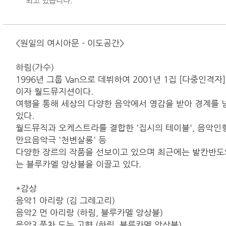
되고 있습니다.
<원일의 여시아문 - 이도공간>
하림(가수)
1996년 그룹 Van으로 데뷔하여 2001년 1집 [다중인격
이자 월드뮤지션이다.
여행을 통해 세상의 다양한 음악에서 영감을 받아 경계를 
있다.
월드뮤직과 오케스트라를 결합한 '집시의 테이블', 음악인형
만요음악극 '천변살롱' 등
다양한 장르의 작품을 선보이고 있으며 최근에는 발칸반도
는 블루카멜 앙상블을 이끌고 있다.
*감상
음악1 아리랑 (김 그레고리)
음악2 먼 아리랑 (하림, 블루카멜 앙상블)
음악3 풍차 도는 고향 (하림, 블루카멜 앙상블)