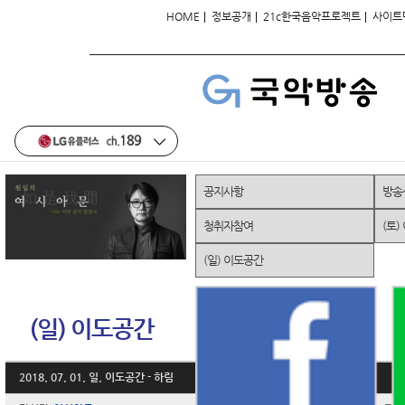
|
|
|
HOME
정보공개
21c한국음악프로젝트
사이트
공지사항
방송
청취자참여
(토)
(일) 이도공간
(일) 이도공간
2018. 07. 01. 일. 이도공간 - 하림