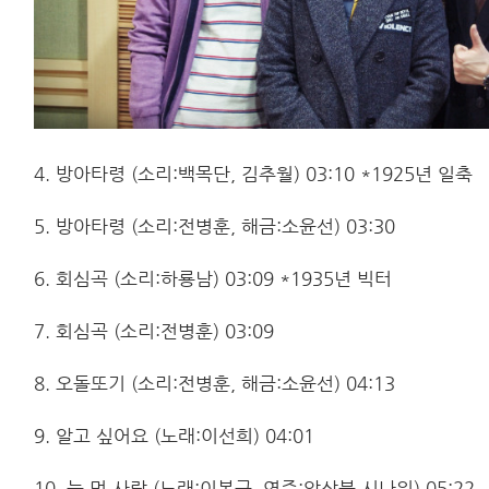
4. 방아타령 (소리:백목단, 김추월) 03:10 *1925년 일축
5. 방아타령 (소리:전병훈, 해금:소윤선) 03:30
6. 회심곡 (소리:하룡남) 03:09 *1935년 빅터
7. 회심곡 (소리:전병훈) 03:09
8. 오돌또기 (소리:전병훈, 해금:소윤선) 04:13
9. 알고 싶어요 (노래:이선희) 04:01
10. 눈 먼 사랑 (노래:이봉근, 연주:앙상블 시나위) 05:22