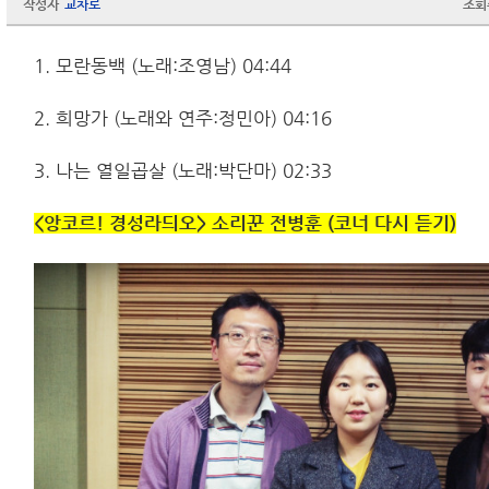
작성자
교차로
조회
1. 모란동백 (노래:조영남) 04:44
2. 희망가 (노래와 연주:정민아) 04:16
3. 나는 열일곱살 (노래:박단마) 02:33
<앙코르! 경성라듸오> 소리꾼 전병훈 (코너 다시 듣기)