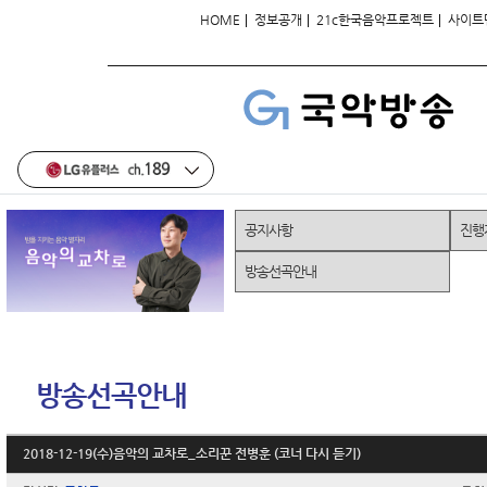
|
|
|
HOME
정보공개
21c한국음악프로젝트
사이트
공지사항
진행
방송선곡안내
방송선곡안내
2018-12-19(수)음악의 교차로_소리꾼 전병훈 (코너 다시 듣기)