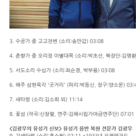
3. 수궁가 중 고고천변 (소리:송만갑) 03:08
4. 춘향가 중 오리정 이별대목 (소리:박초선, 북장단:김명환) 
5. 서도소리 수심가 (소리:최순경, 박부용) 03:08
6. 해주 삼현육각 '굿거리' (피리:박동신, 장구:양소운) 03:
7. 새타령 (소리:김소희 외) 11:14
8. 꽃섬 (작곡:신창렬, 연주:김해시립가야금연주단) 07:01
<김광우의 유성기 신보> 유성기 음반 복원 전문가 김광우
9. 기생타령 (소리:홍소월) 02:11 *1933년 오케레코드