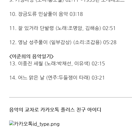
10. 장금도류 민살풀이 음악 03:18
11. 잘 있거라 단발령 (노래:조명암, 김해송) 02:51
12. 영남 성주풀이 (일부감상) (소리:조갑용) 05:28
<이준희의 음악일기>
13. 이풍진 세월 (노래:박채선, 이유색) 02:15
14. 어느 맑은 날 (연주:두들쟁이 타래) 03:21
음악의 교차로 카카오톡 플러스 친구 아이디