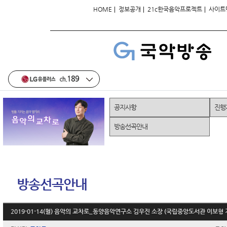
|
|
|
HOME
정보공개
21c한국음악프로젝트
사이트
공지사항
진행
방송선곡안내
방송선곡안내
2019-01-14(월) 음악의 교차로_동양음악연구소 김우진 소장 (국립중앙도서관 이보형 