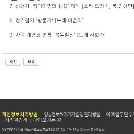
7. 심청가 '뺑덕어멈의 행실' 대목 [소리:오정숙, 북:김청만
8. 경기잡가 '방물가' [노래:이춘희]
9. 가곡 계면조 평롱 '북두칠성' [노래:지화자]
개인정보처리방침
영상정보처리기기 운영 관리 방침
이메일무단수
저작권정책
찾아오시는 길
우) 03925 | 서울 마포구 월드컵북로54길 12, 7층, 10~12층 (상암동, DMS빌딩)