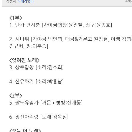
작성자
노래가좋다
조회
<1부>
1. 단가 편시춘 [가야금병창:윤진철, 장구:윤종호]
2. 시나위 [가야금:백인영, 대금&거문고:원장현, 아쟁:김영
김규형, 징:이춘승]
<잊혀진 노래>
3. 상주함창 [소리:김소희]
4. 산유화가 [소리:박홍남]
<2부>
5. 팔도유람가 [거문고병창:신쾌동]
6. 정선아리랑 [노래:김옥심]
<오늘 이 노래>