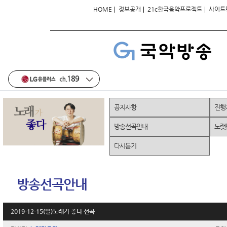
|
|
|
HOME
정보공개
21c한국음악프로젝트
사이트
공지사항
진행
방송선곡안내
노랫
다시듣기
방송선곡안내
2019-12-15(일)노래가 좋다 선곡