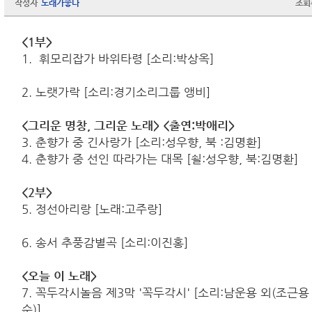
작성자
노래가좋다
조회
<1부>
1. 휘모리잡가 바위타령 [소리:박상옥]
2. 노랫가락 [소리:경기소리그룹 앵비]
<그리운 명창, 그리운 노래> <출연:박애리>
3. 춘향가 중 긴사랑가 [소리:성우향, 북 :김명환]
4. 춘향가 중 선인 따라가는 대목 [쇨:성우향, 북:김명환]
<2부>
5. 정선아리랑 [노래:고주랑]
6. 송서 추풍감별곡 [소리:이진홍]
<오늘 이 노래>
7. 꼭두각시놀음 제3막 '꼭두각시' [소리:남운용 외(조근
순)]