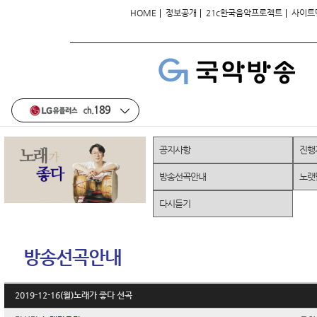
|
|
|
HOME
정보공개
21c한국음악프로젝트
사이트
공지사항
진행
방송선곡안내
노랫
다시듣기
방송선곡안내
2019-12-16(월)노래가 좋다 선곡