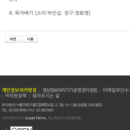
8. 육자배기 [소리:박진섭, 장구:정화영]
개인정보처리방침
영상정보처리기기 운영 관리 방침
이메일무단수
저작권정책
찾아오시는 길
우) 03925 | 서울 마포구 월드컵북로54길 12, 7층, 10~12층 (상암동, DMS빌딩)
TEL : 02-300-9990 / FAX : 02-300-9907
COPYRIGHT(C)
Gugak FM Inc.
ALL RIGHTS RESERVED.