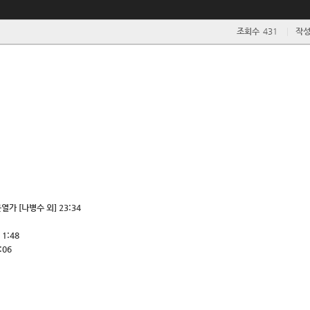
조회수
431
작
가 [나병수 외] 23:34
1:48
:06