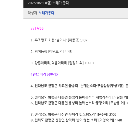
2025-06-13(금) 노래가 좋다
작성자
노래가좋다
<<1부>>
1. 우조평조 소용 '불아니' [이동규] 5:07
2. 휘여능청 [이난초 외] 4:43
3. 강릉아라리,엮음아라리 [권정희 외] 10:13
<민요 따라 삼천리>
4. 전라남도 함평군 학교면 금송리 ‘논매는소리-무삼삼장(무상3장), 문열
5. 전라남도 함평군 대동면 용성리 논매는소리-재넹기소리 [모남용 외] 
6. 전라남도 함평군 대동면 용성리 논매는소리-풍장소리 [모남용 외] 3
7. 전라남도 함평군 나산면 우치리 ’강도령노래‘ [윤수복] 3:06
8. 전라도 함평군 신광면 삼덕리 ’방아 찧는 소리‘ [이영숙 외] 1:40