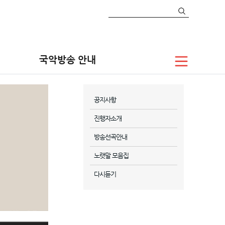
국악방송 안내
공지사항
진행자소개
방송선곡안내
노랫말 모음집
다시듣기