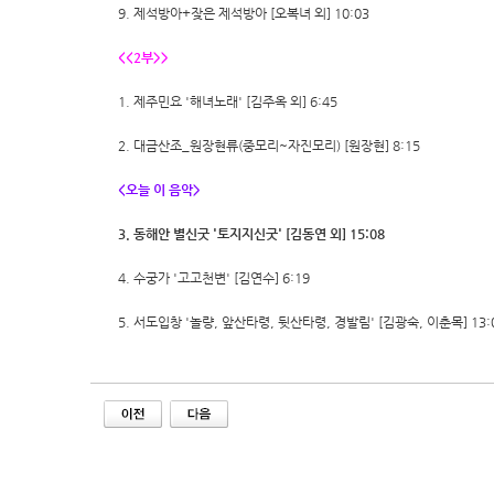
9. 제석방아+잦은 제석방아 [오복녀 외] 10:03
<<2부>>
1. 제주민요 '해녀노래' [김주옥 외] 6:45
2. 대금산조_원장현류(중모리~자진모리) [원장현] 8:15
<오늘 이 음악>
3. 동해안 별신굿 '토지지신굿' [김동연 외] 15:08
4. 수궁가 '고고천변' [김연수] 6:19
5. 서도입창 '놀량, 앞산타령, 뒷산타령, 경발림' [김광숙, 이춘목] 13: