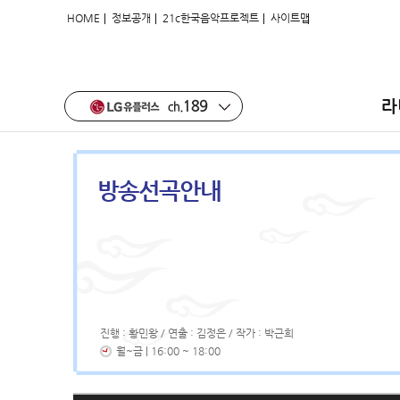
|
|
|
HOME
정보공개
21c한국음악프로젝트
사이트맵
라
방송선곡안내
진행 : 황민왕 / 연출 : 김정은 / 작가 : 박근희
월~금 | 16:00 ~ 18:00