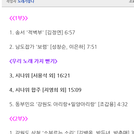
작성자
노래가좋다
조
<<1부>>
1. 송서 '적벽부' [김정연] 6:57
2. 남도잡가 '보렴' [성창순, 이은하] 7:51
<우리 노래 가지 뻗기>
3. 시나위 [서용석 외] 16:21
4. 시나위 합주 [지영희 외] 15:09
5. 동부민요 '강원도 아리랑+밀양아리랑' [조갑용] 4:32
<<2부>>
1. 강원도 삼척 '소부르는 소리' [김백옥, 박두녀, 박춘매] 3