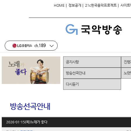
|
|
|
HOME
정보공개
21c한국음악프로젝트
사이트
공지사항
진행
방송선곡안내
노랫
다시듣기
방송선곡안내
2026-01-15(목)노래가 좋다