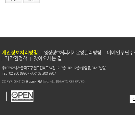
개인정보처리방침
영상정보처리기기 운영 관리 방침
이메일무단수
저작권정책
찾아오시는 길
우) 03925 | 서울 마포구 월드컵북로54길 12, 7층, 10~12층 (상암동, DMS빌딩)
TEL : 02-300-9990 / FAX : 02-300-9907
COPYRIGHT(C)
Gugak FM Inc.
ALL RIGHTS RESERVED.