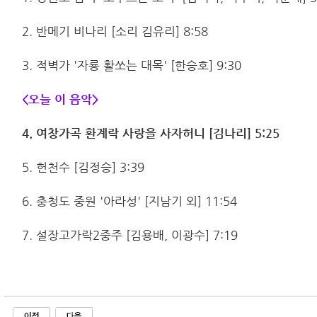
2. 반메기 비나리 [소리 김유리] 8:58
3. 적벽가 '자룡 활쏘는 대목' [한승호] 9:30
<오늘 이 음악>
4. 여창가곡 환계락 사랑을 사자허니 [김나리] 5:25
5. 헌천수 [김정승] 3:39
6. 충청도 중원 '아라성' [지남기 외] 11:54
7. 설장고가락2중주 [김용배, 이광수] 7:19