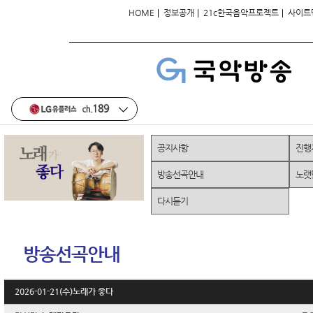
|
|
|
HOME
정보공개
21c한국음악프로젝트
사이트
공지사항
진행
방송선곡안내
노랫
다시듣기
방송선곡안내
2026-01-21(수)노래가 좋다