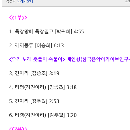
작성자
노래가좋다
조
<<1부>>
1. 죽장망혜 죽장짚고 [박귀희] 4:55
2. 깨끼풍류 [이승희] 6:13
<우리 노래 뜻풀이 속풀이> 배연형(한국음악아카이브연구
3. 긴아리 [김종조] 3:19
4. 타령(자진아리) [김종조] 3:18
5. 긴아리 [김추월] 2:53
6. 타령(자진아리) [김추월] 3:20
<<2부>>