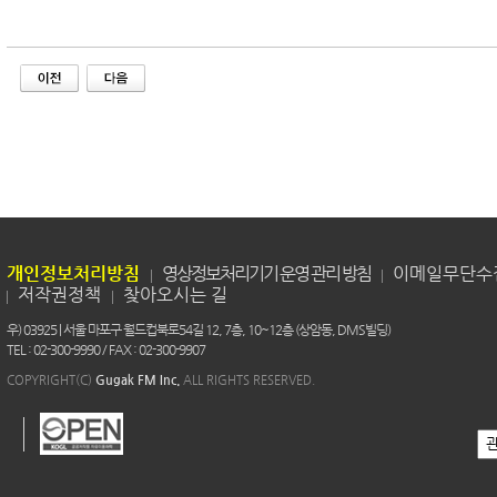
개인정보처리방침
영상정보처리기기 운영 관리 방침
이메일무단수
저작권정책
찾아오시는 길
우) 03925 | 서울 마포구 월드컵북로54길 12, 7층, 10~12층 (상암동, DMS빌딩)
TEL : 02-300-9990 / FAX : 02-300-9907
COPYRIGHT(C)
Gugak FM Inc.
ALL RIGHTS RESERVED.