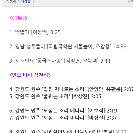
작성자
노래가좋다
조
<<1부>>
1. 백발가 [이동백] 3:25
2. 영남 성주풀이 [국립국악원 사물놀이, 조갑용] 14:39
3. 서도민요 '몽금포타령' [김정연, 오복녀] 3:11
<민요 따라 삼천리>
4. 강원도 원주 '갈짐 져나르는 소리' [안영만, 유판룡] 2:0
5. 강원도 원주 '풀써는 소리' [박상진] 3:05
6. 강원도 원주 '모심는 소리 메나리' [이호석] 2:19
7. 강원도 원주 '모심는 소리 미나리' [박상진] 3:37
8. 강원도 원주 '시집살이노래, 나물노래' [박복남] 2:11