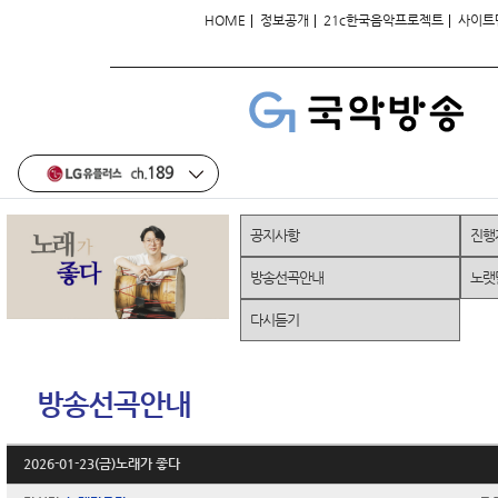
|
|
|
HOME
정보공개
21c한국음악프로젝트
사이트
공지사항
진행
방송선곡안내
노랫
다시듣기
방송선곡안내
2026-01-23(금)노래가 좋다