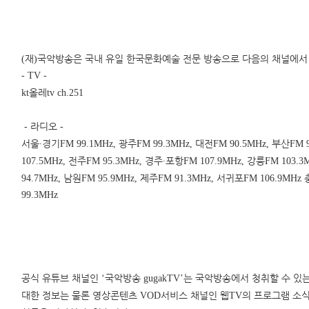
재
국악방송은 국내 유일 한국문화예술 전문 방송으로 다음의 채널에서
(
)
- TV -
올레
kt
tv ch.251
라디오
-
-
서울
∙
경기
광주
대전
부산
FM 99.1MHz,
FM 99.3MHz,
FM 90.5MHz,
FM 
전주
경주
∙
포항
강릉
107.5MHz,
FM 95.3MHz,
FM 107.9MHz,
FM 103.3
남원
제주
서귀포
94.7MHz,
FM 95.9MHz,
FM 91.3MHz,
FM 106.9MHz
99.3MHz
공식 유튜브 채널인
국악방송
는 국악방송에서 청취할 수 있
‘
gugakTV’
대한 정보는 물론 영상콘텐츠
서비스 채널인 웹
의 프로그램 소
VOD
TV