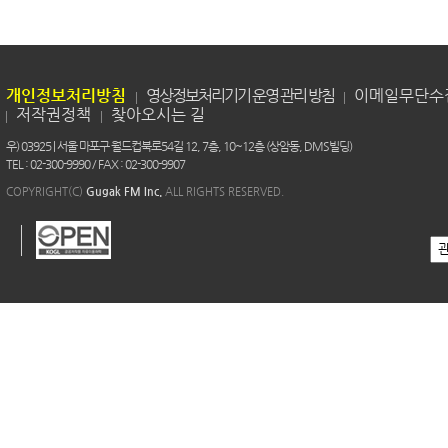
개인정보처리방침
영상정보처리기기 운영 관리 방침
이메일무단수
저작권정책
찾아오시는 길
우) 03925 | 서울 마포구 월드컵북로54길 12, 7층, 10~12층 (상암동, DMS빌딩)
TEL : 02-300-9990 / FAX : 02-300-9907
COPYRIGHT(C)
Gugak FM Inc.
ALL RIGHTS RESERVED.