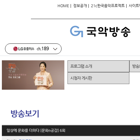
|
|
|
HOME
정보공개
21c한국음악프로젝트
사이트
프로그램 소개
방송
시청자 게시판
방송보기
일상에 문화를 더하다 [문화n공감] 6회