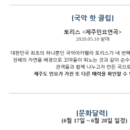
[
국악 핫 클립
]
토리스
제주민요연곡
<
>
2020.05.10
발매
대한민국 최초의 하나뿐인 국악아카펠라 토리스가 네 번
천혜의 자연을 배경으로 꼬마들이 뛰노는 것과 같이 순
관객들과 함께 나누고자 만든 곡으
제주도 민요가 가진 또 다른 매력을 확인할 수 
[
문화달력
]
월
일
월
일 일정
(6
17
~ 6
28
)