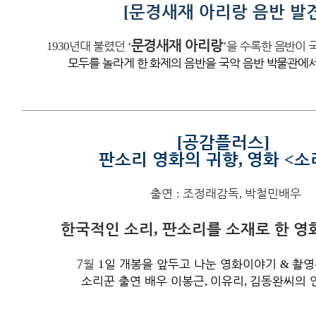
문경새재 아리랑 음반 발
[
문경새재 아리랑
1930
년대 불렸던
‘
’
을 수록한 음반이 
모두를 놀라게 한 화제의 음반을 국악 음반 박물관에서
공감플러스
[
]
판소리 영화의 귀향
영화
소
,
<
출연
:
조정래감독
,
박철민배우
한국적인 소리
판소리를 소재로 한 영
,
7월
1
일 개봉을 앞두고 나눈 영화이야기
&
촬영
소리꾼 출연 배우 이봉근
,
이유리
,
김동완씨의 