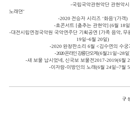
-
국립국악관현악단 관현악시
노래뎐
’
-
2020
전승자 시리즈
‘
화음
’(
가객
)
-
효콘서트
[
춤추는 관현악
] (6
월
18
일
-
대전시립연정국악원 국악연주단 기획공연
[
가족 음악
,
무
19
일
~6
월
20
일
)
-
2020
완창판소리
6
월
<
김수연의 수궁
-
2
020
온라인 강릉단오제
(
6
월
21
일
~28
일
-
새 보물 납시었네
,
신국보 보물전
2017-2019(6
월
2
-
이자람
-
이방인의 노래
(6
월
24
일
~7
월
구 