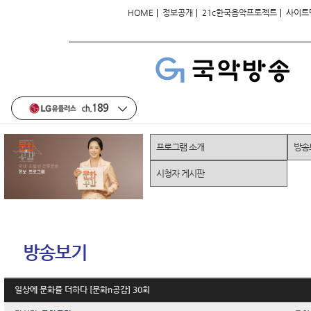
|
|
|
HOME
정보공개
21c한국음악프로젝트
사이트
프로그램 소개
방송
시청자 게시판
방송보기
일상에 문화를 더하다 [문화n공감] 30회