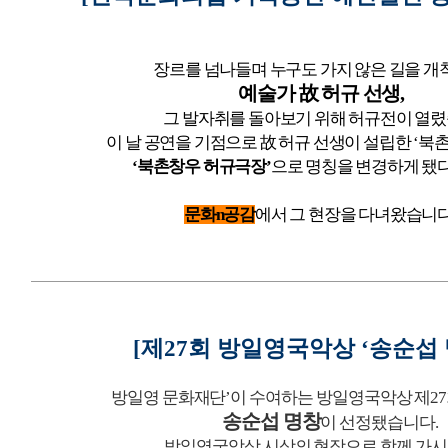
장르를 넘나들며 누구도 가지 않은 길을
개
예술가
故
허규 선생
,
그 발자취를 돌아보기 위해
허규전이 열
이 날 공연을 기점으로
故
허규 선생이 설립한
‘
북
‘
북촌창우 허규극장
’
으로
명칭을 변경하게 됐다
문화n공감
에서 그 현장을 다녀왔습니다
[
제
27
회 방일영국악상
‘
송순섭
방일영 문화재단
’
이 수여하는
방일영국악상 제
27
송순섭 명창
이 선정됐습니다
.
방일영국악상 시상의 현장으로 함께 가시