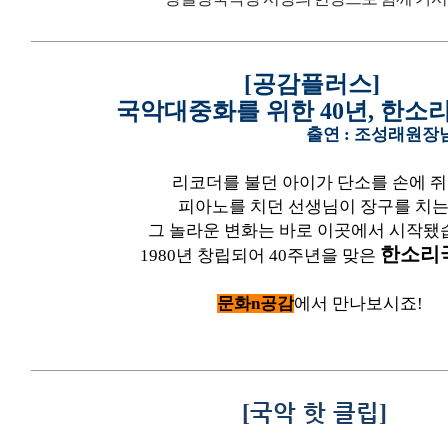
[
공감플러스]
국악대중화를 위한
40
년
,
한소
출연 : 조성래원장
리코더를 불던 아이가 단소를 손에 
피아노를 치던 선생님이 장구를 치
그 놀라운 변화는 바로 이곳에서 시작
한소리
1980
년 창립되어
40주년을 맞은
문화n공감
에서 만나보시죠!
[
국악 핫 클립
]