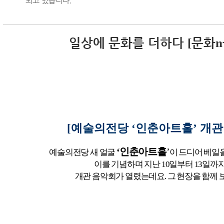
되고 있습니다.
일상에 문화를 더하다
문화
[
n
[예술의전당
‘
인춘아트홀
’
개관
‘
인춘아트홀
’
예술의전당 새 얼굴
이
드디어 베일
이를 기념하며 지난
10
일부터
13
일까
개관 음악회가 열렸는데요
. 그 현장을 함께 