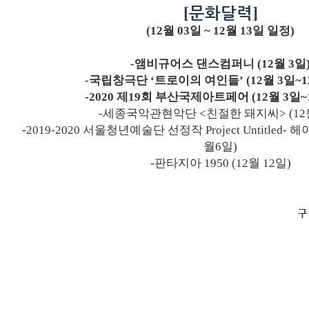
[
문화달력
]
(12
월
03
일
~ 12
월
13
일 일정
)
-
앰비규어스 댄스컴퍼니
(12
월
3
일
-
국립창극단
‘
트로이의 여인들
’ (12
월
3
일
~1
-2020
제
19
회 부산국제아트페어
(12
월
3
일
~
-
세종국악관현악단
<
친절한 돼지씨
> (12
-2019-2020
서울청년예술단 선정작
Project Untitled-
헤
월
6
일
)
-
판타지아
1950 (12
월
12
일
)
구