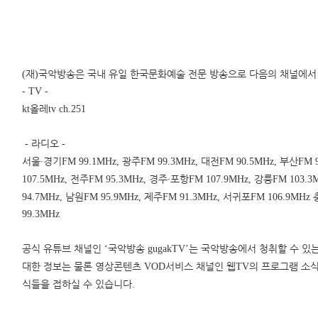
재
국악방송은 국내 유일 한국문화예술 전문 방송으로 다음의 채널에서
(
)
- TV -
올레
kt
tv ch.251
라디오
-
-
서울
∙
경기
광주
대전
부산
FM 99.1MHz,
FM 99.3MHz,
FM 90.5MHz,
FM 
전주
경주
∙
포항
강릉
107.5MHz,
FM 95.3MHz,
FM 107.9MHz,
FM 103.3
남원
제주
서귀포
94.7MHz,
FM 95.9MHz,
FM 91.3MHz,
FM 106.9MHz
99.3MHz
공식 유튜브 채널인
국악방송
는 국악방송에서 청취할 수 있
‘
gugakTV’
대한 정보는 물론 영상콘텐츠
서비스 채널인 웹
의 프로그램 소
VOD
TV
식들을 접하실 수 있습니다
.