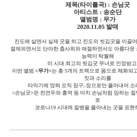
제목
(
타이틀곡
) :
손님굿
아티스트
:
송순단
앨범명
:
무가
2020.11.05
발매
진도에 살면서 실제 굿을 하고 진도의 씻김굿을 이끌
절제되면서도 단아한 춤사위와 애절하면서도 아름다운 
능력이 탁월해
이 시대 최고의 씻김굿 무녀로 인정받고
이번 앨범
<
무가
>
는 총
5
개의 트랙으로 몸으로 체화되고
짓과 소리를
타악기에 얹혀 오직 장구
,
징으로만 풀어내어 소
<
손님굿
>
은 천연두와 홍역 등 마치 손님처럼 임하는 
로
코로나
19
시대에 질병을 몰아내는 굿을 표현