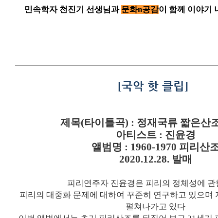
민속학자 천진기 선생님과
문화n공감
이 함께 이야기
[
국악 핫 클립
]
제목
(
타이틀곡
) :
정재국류 짧은산
아티스트
:
진윤경
앨범명
: 1960-1970
피리산
2020.12.28.
발매
피리연주자 진윤경은 피리의 정체성에 관
피리의 대중화 문제에 대하여 꾸준히 연구하고 있으며
펼쳐나가고 있다