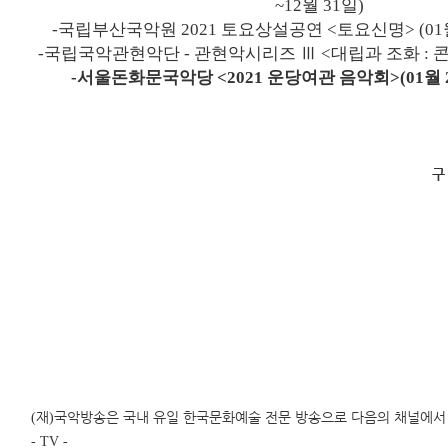
~12
월
31
일
)
-
국립부산국악원
2021
토요상설공연
<
토요신명
> (01
-
국립국악관현악단
-
관현악시리즈
Ⅲ
<
대립과 조화
:
-
서울돈화문국악당
<2021
운당여관 음악회
>(01
월
구
재
국악방송은 국내 유일 한국문화예술 전문 방송으로 다음의 채널에서
(
)
- TV -