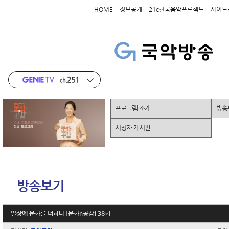
|
|
|
HOME
정보공개
21c한국음악프로젝트
사이트
프로그램 소개
방송
시청자 게시판
방송보기
일상에 문화를 더하다 [문화n공감] 38회