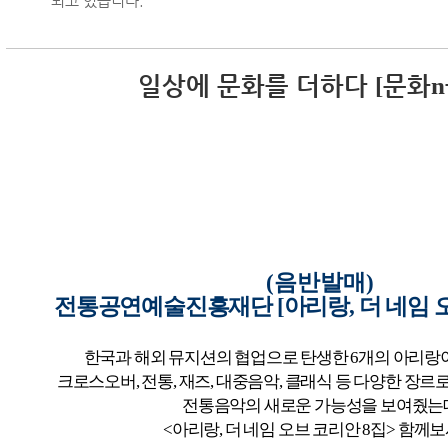
되고 있습니다.
일상에 문화를 더하다
문화
[
n
(
음반발매
)
전통공연예술진흥재단
[
아리랑
,
더 네임 
한국과 해외 뮤지션의 협업으로 탄생한
6
개의 아리랑
크로스오버
,
전통
,
재즈
,
대중음악
,
클래식 등
다양한 장르로
전통음악의 새로운 가능성을 보여줬는
<
아리랑
,
더 네임 오브 코리안
8
집
> 함께