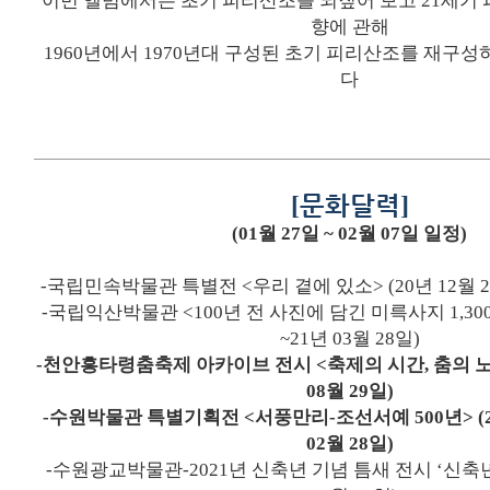
이번 앨범에서는 초기 피리산조를 되짚어 보고
21
세기 
향에 관해
1960
년에서
1970
년대 구성된 초기 피리산조를 재구성
다
[
문화달력
]
(01
월
27
일
~ 02
월
07
일 일정
)
-
국립민속박물관 특별전
<
우리 곁에 있소
> (20
년
12
월
-
국립익산박물관
<100
년 전 사진에 담긴 미륵사지
1,30
~21
년
03
월
28
일
)
-
천안흥타령춤축제 아카이브 전시
<
축제의 시간
,
춤의 
08
월
29
일
)
-
수원박물관 특별기획전
<
서풍만리
-
조선서예
500
년
> (
02
월
28
일
)
-
수원광교박물관
-2021
년 신축년 기념 틈새 전시
‘
신축