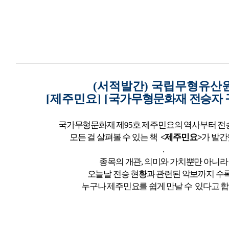
(
서적발간
)
국립무형유산
[
제주민요
]
[
국가무형문화재 전승자
국가무형문화재 제
95
호
제주민요의 역사부터 전
모든 걸 살펴볼 수 있는 책
<
제주민요
>
가 발
.
종목의 개관
,
의미와 가치뿐만 아니라
오늘날 전승 현황과 관련된 악보까지 수
누구나 제주민요를 쉽게 만날 수 있다고 합