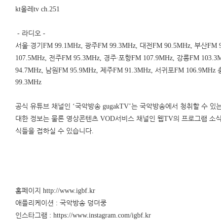
올레
kt
tv ch.251
라디오
-
-
서울
∙
경기
광주
대전
부산
FM 99.1MHz,
FM 99.3MHz,
FM 90.5MHz,
FM 
전주
경주
∙
포항
강릉
107.5MHz,
FM 95.3MHz,
FM 107.9MHz,
FM 103.3
남원
제주
서귀포
94.7MHz,
FM 95.9MHz,
FM 91.3MHz,
FM 106.9MHz
99.3MHz
공식 유튜브 채널인
국악방송
는 국악방송에서 청취할 수 있
‘
gugakTV’
대한 정보는 물론 영상콘텐츠
서비스 채널인 웹
의 프로그램 소
VOD
TV
식들을 접하실 수 있습니다
.
홈페이지
http://www.igbf.kr
애플리케이션
국악방송 덩더쿵
:
인스타그램
: https://www.instagram.com/igbf.kr