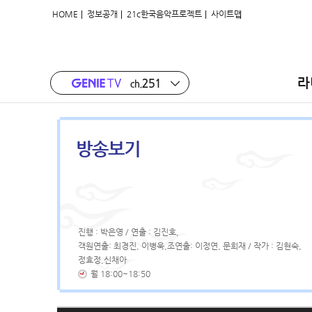
|
|
|
HOME
정보공개
21c한국음악프로젝트
사이트맵
라
방송보기
진행 : 박은영 / 연출 : 김진호,
객원연출: 최경진, 이병욱,조연출: 이정연, 문희재 / 작가 : 김현숙,
정효정,신채아
월 18:00~18:50