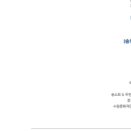
[
송
송소희 & 두번
경
수원문화재단 