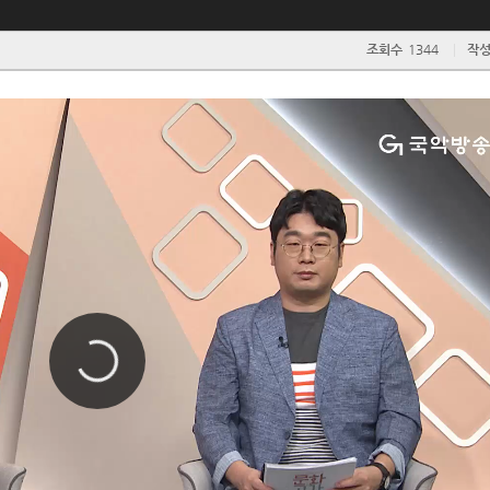
조회수
1344
작