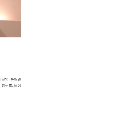
 박은영
,
송현민
:
방우호, 은정