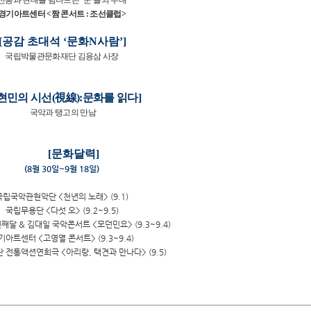
전통과 현대를 넘나드는
‘
꾼
’
들의 무대
경기아트센터
<
짬 콘서트
:
조선클럽
>
[
공감 초대석
‘
문화
N
사람
’]
국립박물관문화재단 김용삼 사장
현민의 시선
(
視線
):
문화를 읽다
]
국악과 탱고의 만남
[문화달력]
(8월 30일~9월 18일)
국립국악관현악단 <천년의 노래> (9.1)
국립무용단 <다섯 오> (9.2~9.5)
째달 & 김대일 국악콘서트 <모던민요> (9.3~9.4)
기아트센터 <고영열 콘서트> (9.3~9.4)
전통액션연희극 <아리랑, 택견과 만나다> (9.5)