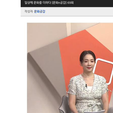
일상에 문화를 더하다 [문화n공감] 69회
작성자
문화공감