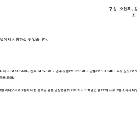
구 성
: 오현옥
,
,
조
채널에서 시청하실 수 있습니다
.
Hz
대구
FM 107.5MHz,
전주
FM 95.3MHz,
경주
∙
포항
FM 107.9MHz,
강릉
FM 103.3MHz,
목포
∙
진도
FM 9
동
99.3MHz
다양한 라디오프로그램에 대한 정보는 물론 영상콘텐츠
VOD
서비스 채널인 웹
TV
의 프로그램 소식과 다