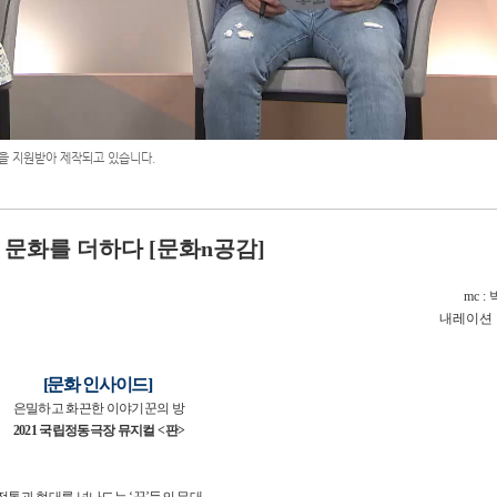
 지원받아 제작되고 있습니다.
 문화를 더하다
[
문화
n
공감
]
mc :
내레이션
[
문화 인사이드
]
은밀하고 화끈한 이야기꾼의 방
2021
국립정동극장 뮤지컬
<
판
>