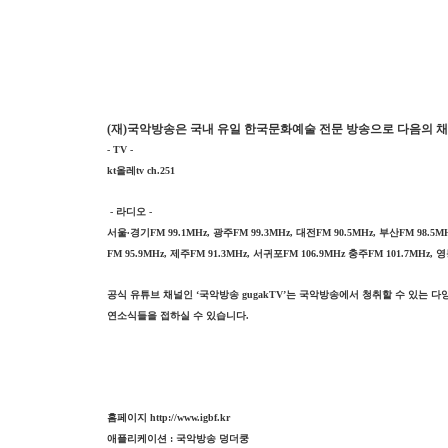
(
재
)
국악방송은 국내 유일 한국문화예술 전문 방송으로 다음의 
- TV -
kt
올레
tv ch.251
-
라디오
-
서울
∙
경기
FM 99.1MHz,
광주
FM 99.3MHz,
대전
FM 90.5MHz,
부산
FM 98.5M
FM 95.9MHz,
제주
FM 91.3MHz,
서귀포
FM 106.9MHz
충주
FM 101.7MHz,
영
공식 유튜브 채널인
‘
국악방송
gugakTV’
는 국악방송에서 청취할 수 있는 
연소식들을 접하실 수 있습니다
.
홈페이지
http://www.igbf.kr
애플리케이션
:
국악방송 덩더쿵