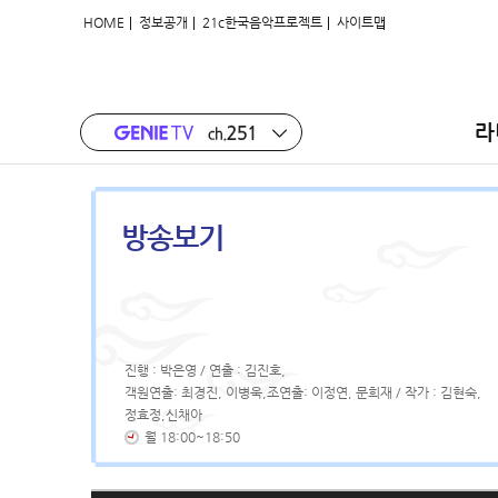
|
|
|
HOME
정보공개
21c한국음악프로젝트
사이트맵
라
방송보기
진행 : 박은영 / 연출 : 김진호,
객원연출: 최경진, 이병욱,조연출: 이정연, 문희재 / 작가 : 김현숙,
정효정,신채아
월 18:00~18:50