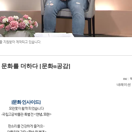
 지원받아 제작되고 있습니다.
 문화를 더하다
[
문화
n
공감
]
mc :
내레이션
[
문화 인사이드
]
모란꽃이 활짝 피었습니다
-
국립고궁박물관 특별전
<
안녕
,
모란
>
판소리를 건강하게 즐겨요
~