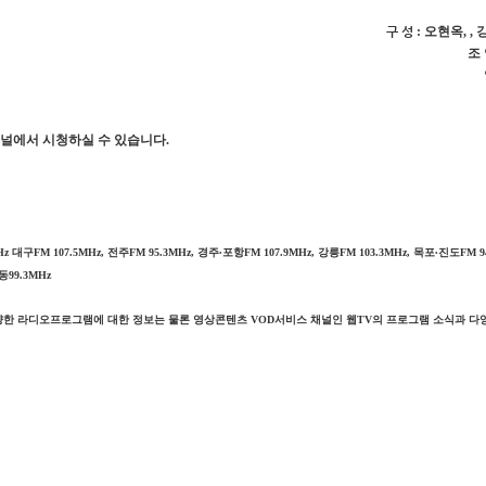
구 성
: 오현옥
,
,
조
채널에서 시청하실 수 있습니다
.
Hz
대구
FM 107.5MHz,
전주
FM 95.3MHz,
경주
∙
포항
FM 107.9MHz,
강릉
FM 103.3MHz,
목포
∙
진도
FM 9
동
99.3MHz
다양한 라디오프로그램에 대한 정보는 물론 영상콘텐츠
VOD
서비스 채널인 웹
TV
의 프로그램 소식과 다