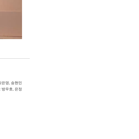
 박은영
,
송현민
:
방우호, 은정