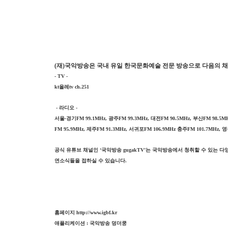
(
재
)
국악방송은 국내 유일 한국문화예술 전문 방송으로 다음의 
- TV -
kt
올레
tv ch.251
-
라디오
-
서울
∙
경기
FM 99.1MHz,
광주
FM 99.3MHz,
대전
FM 90.5MHz,
부산
FM 98.5M
FM 95.9MHz,
제주
FM 91.3MHz,
서귀포
FM 106.9MHz
충주
FM 101.7MHz,
영
공식 유튜브 채널인
‘
국악방송
gugakTV’
는 국악방송에서 청취할 수 있는 
연소식들을 접하실 수 있습니다
.
홈페이지
http://www.igbf.kr
애플리케이션
:
국악방송 덩더쿵