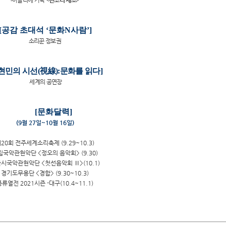
-
아뜰리에 가락
<
판소리 체조
>
[
공감 초대석
‘
문화
N
사람
’]
소리꾼 정보권
현민의 시선
(
視線
):
문화를 읽다
]
세계의 공연장
[문화달력]
(9월 27일~10월 16일)
20회 전주세계소리축제 (9.29~10.3)
립국악관현악단 <정오의 음악회> (9.30)
시국악관현악단 <첫선음악회 Ⅲ>(10.1)
경기도무용단 <경합> (9.30~10.3)
풍류열전 2021시즌 -대구(10.4~11.1)