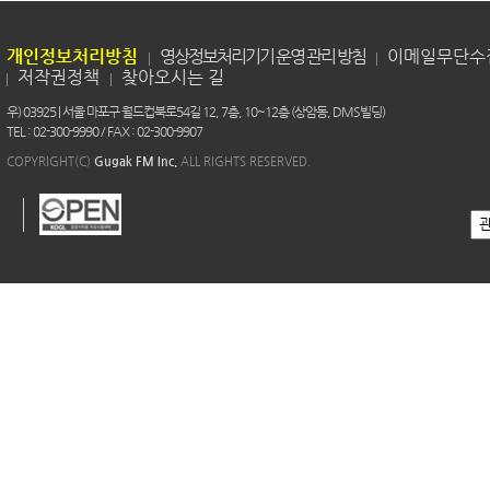
개인정보처리방침
영상정보처리기기 운영 관리 방침
이메일무단수
저작권정책
찾아오시는 길
우) 03925 | 서울 마포구 월드컵북로54길 12, 7층, 10~12층 (상암동, DMS빌딩)
TEL : 02-300-9990 / FAX : 02-300-9907
COPYRIGHT(C)
Gugak FM Inc.
ALL RIGHTS RESERVED.