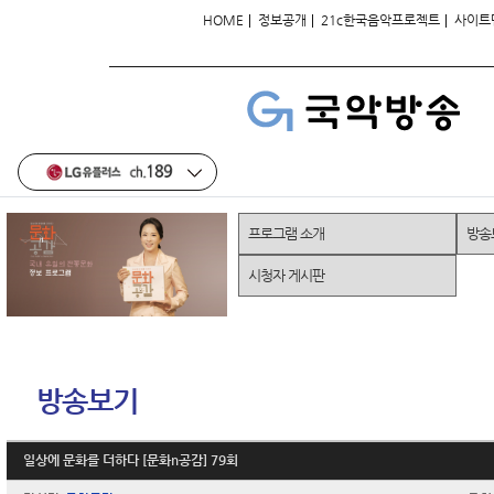
|
|
|
HOME
정보공개
21c한국음악프로젝트
사이트
프로그램 소개
방송
시청자 게시판
방송보기
일상에 문화를 더하다 [문화n공감] 79회