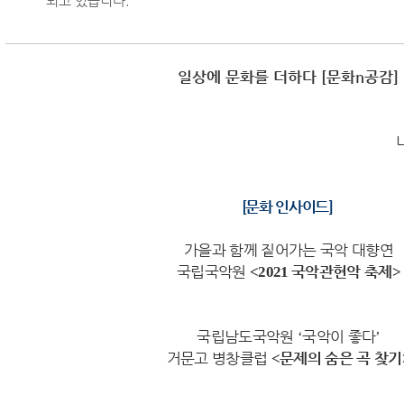
되고 있습니다.
일상에 문화를 더하다
[
문화
n
공감
]
[
문화 인사이드
]
가을과 함께 짙어가는 국악 대향연
국립국악원
<2021
국악관현악 축제
>
국립남도국악원
‘
국악이 좋다
’
거문고 병창클럽
<
문제의 숨은 곡 찾기