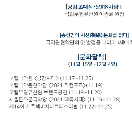
[
공감 초대석
‘
문화
N
사람
’]
국립무형유산원 이종희 원장
[
송현민의 시선
(
視線
):
문화를 읽다
]
국악관현악단의 첫 발걸음 그리고
1
세대 
[문화달력]
(11월 15일~12월 4일)
국립국악원 <공감시대> (11.17~11.25)
국립국악관현악단 <2021 리컴포즈>(11.19)
국립무형유산원 브랜드공연 (11.19~11.20)
서울돈화문국악당 <2021 대륙시대> (11.19~11.28)
제14회 제주해비치아트페스티벌 (11.22~11.25)