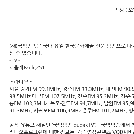
구 성
: 
(
재
)
국악방송은 국내 유일 한국문화예술 전문 방송으로 다
실 수 있습니다
.
- TV -
kt
올레
tv ch.251
-
라디오
-
서울
∙
경기
FM 99.1MHz,
광주
FM 99.3MHz,
대전
FM 90.
98.5MHz
대구
FM 107.5MHz,
전주
FM 95.3MHz,
경주
∙
릉
FM 103.3MHz,
목포
∙
진도
FM 94.7MHz,
남원
FM 95.
91.3MHz,
서귀포
FM 106.9MHz
충주
FM 101.7MHz,
영
공식 유튜브 채널인
‘
국악방송
gugakTV’
는 국악방송에서 
라디오프로그램에 대한 정보는 물론 영상콘텐츠
VOD
서비