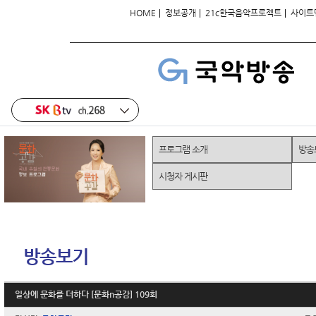
|
|
|
HOME
정보공개
21c한국음악프로젝트
사이트
프로그램 소개
방송
시청자 게시판
방송보기
일상에 문화를 더하다 [문화n공감] 109회