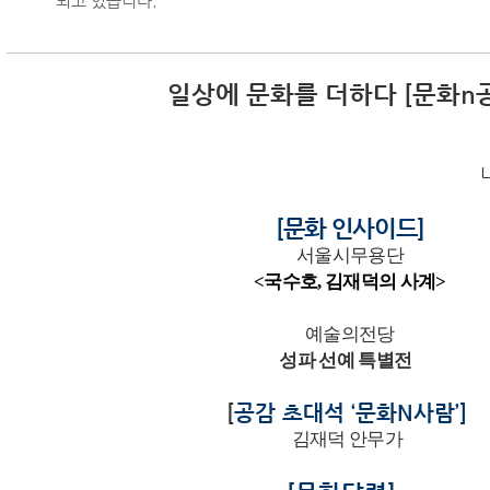
되고 있습니다.
일상에 문화를 더하다
[
문화
n
[
문화 인사이드
]
서울시무용단
<
국수호
,
김재덕의 사계
>
예술의전당
성파 선예
특별전
[
공감 초대석
‘
문화
N
사람
’]
김재덕 안무가