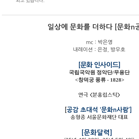
되고 있습니다.
일상에 문화를 더하다
[
문화
n
mc : 박은영
내레이션
: 은정
, 방우호
[
문화 인사이드
]
국립국악원 정악단/무용단
<창덕궁 풍류 - 1828>
연극 <분홍립스틱>
[
공감 초대석
‘
문화
n
사람
’]
송형종 서울문화재단 대표
[문화달력]