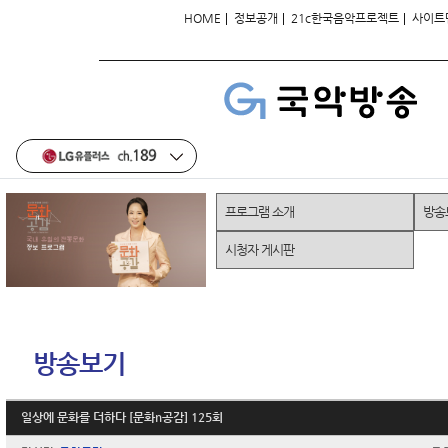
|
|
|
HOME
정보공개
21c한국음악프로젝트
사이트
프로그램 소개
방송
시청자 게시판
방송보기
일상에 문화를 더하다 [문화n공감] 125회