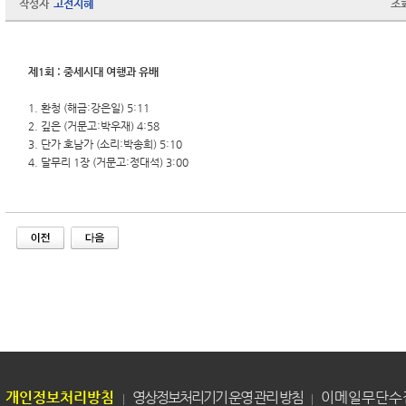
작성자
고전지혜
조
제1회 : 중세시대 여행과 유배
1. 환청 (해금:강은일) 5:11
2. 깊은 (거문고:박우재) 4:58
3. 단가 호남가 (소리:박송희) 5:10
4. 달무리 1장 (거문고:정대석) 3:00
개인정보처리방침
영상정보처리기기 운영 관리 방침
이메일무단수