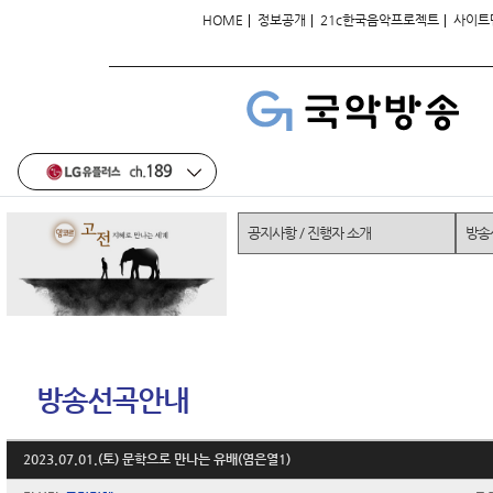
|
|
|
HOME
정보공개
21c한국음악프로젝트
사이트
공지사항 / 진행자 소개
방송
방송선곡안내
2023.07.01.(토) 문학으로 만나는 유배(염은열1)