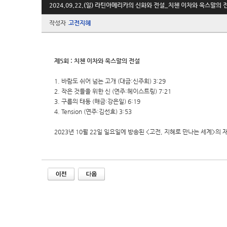
2024.09.22.(일) 라틴아메리카의 신화와 전설_치첸 이차와 욱스말의 
작성자
고전지혜
제5회 : 치첸 이차와 욱스말의 전설
1. 바람도 쉬어 넘는 고개 (대금:신주희) 3:29
2. 작은 것들을 위한 신 (연주:헤이스트링) 7:21
3. 구름의 태동 (해금:강은일) 6:19
4. Tension (연주:김선효) 3:53
2023년 10월 22일 일요일에 방송된 <고전, 지혜로 만나는 세계>의