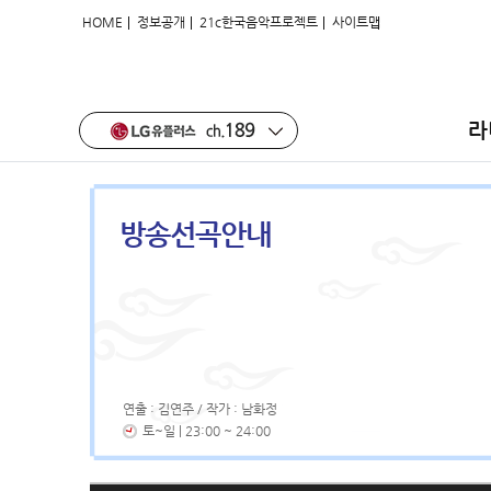
|
|
|
HOME
정보공개
21c한국음악프로젝트
사이트맵
라
방송선곡안내
연출 : 김연주 / 작가 : 남화정
토~일 | 23:00 ~ 24:00