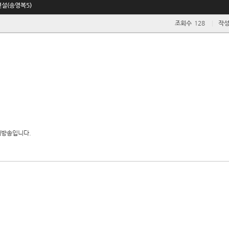
전설(송영복5)
조회수
128
작
 재방송입니다.