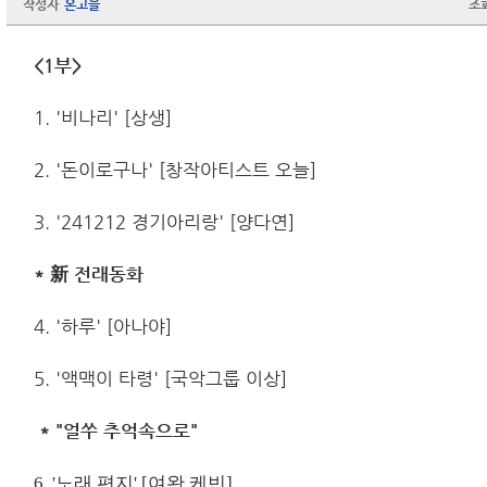
작성자
온고을
조
<1
부
>
1. '비나리' [상생]
2. '돈이로구나' [창작아티스트 오늘]
3. '241212 경기아리랑' [양다연]
*
新
전래동화
4. '하루' [아나야]
5. '액맥이 타령' [국악그룹 이상]
* "
얼쑤 추억속으로
"
6. '노래 편지' [여완,케빈]