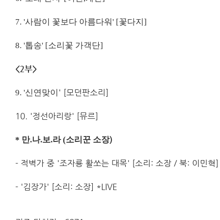
7. '사람이 꽃보다 아름다워' [꽃다지]
8. '톱송' [소리꽃 가객단]
<2
부
>
9. '신연맞이
' [모던판소리]
10. '정선아리랑' [뮤르]
* 만.나.보.라 (소리꾼 소장
)
- 적벽가 중 '조자룡 활쏘는 대목' [소리: 소장 / 북: 이민혁] 
- '김장가' [소리: 소장] *LIVE