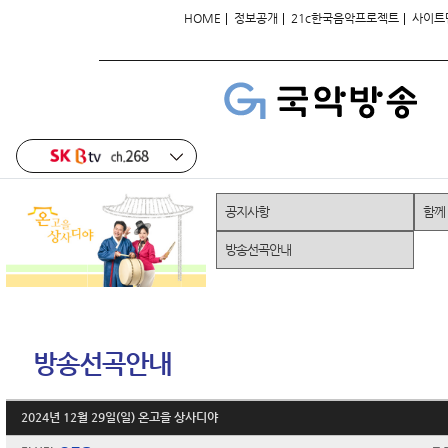
|
|
|
HOME
정보공개
21c한국음악프로젝트
사이트
공지사항
함께
방송선곡안내
방송선곡안내
2024년 12월 29일(일) 온고을 상사디야