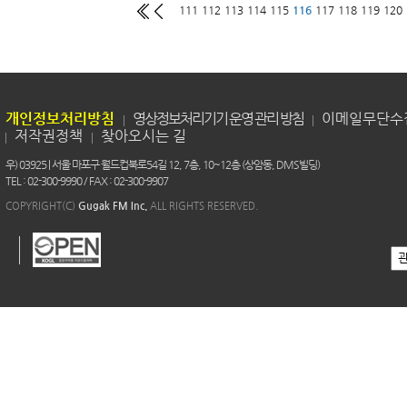
111
112
113
114
115
116
117
118
119
120
개인정보처리방침
영상정보처리기기 운영 관리 방침
이메일무단수
저작권정책
찾아오시는 길
우) 03925 | 서울 마포구 월드컵북로54길 12, 7층, 10~12층 (상암동, DMS빌딩)
TEL : 02-300-9990 / FAX : 02-300-9907
COPYRIGHT(C)
Gugak FM Inc.
ALL RIGHTS RESERVED.