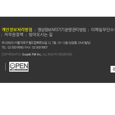
개인정보처리방침
영상정보처리기기 운영 관리 방침
이메일무단수
저작권정책
찾아오시는 길
우) 03925 | 서울 마포구 월드컵북로54길 12, 7층, 10~12층 (상암동, DMS빌딩)
TEL : 02-300-9990 / FAX : 02-300-9907
COPYRIGHT(C)
Gugak FM Inc.
ALL RIGHTS RESERVED.