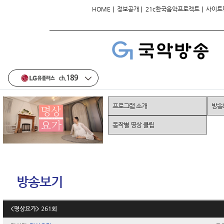
|
|
|
HOME
정보공개
21c한국음악프로젝트
사이트
프로그램 소개
방송
동작별 영상 클립
방송보기
<명상요가> 261회