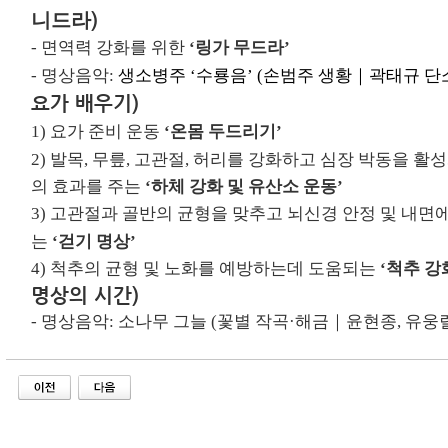
)
니드라
-
면역력 강화를 위한
‘링가 무드라’
- 명상음악:
생소병주
‘
수룡음
’
(
손범주
생황
｜
곽태규
단
요가 배우기
)
1)
요가 준비 운동
‘온몸 두드리기’
2)
발목
,
무릎
,
고관절
,
허리를 강화하고 심장 박동을 활성
의 효과를 주는
‘
하체 강화 및 유산소 운동
’
3)
고관절과
골반의
균형을
맞추고
뇌신경
안정
및
내면
는
‘
걷기 명상
’
4)
척추의
균형
및
노화를
예방하는데
도움되는
‘
척추
강
명상의 시간)
- 명상음악:
소나무
그늘
(
꽃별
작곡
·
해금
｜
윤현종, 유웅