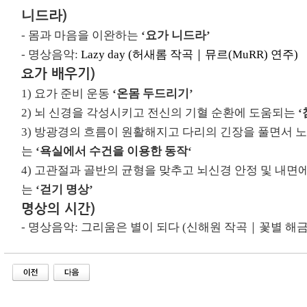
)
니드라
-
몸과 마음을 이완하는
‘
요가 니드라
’
- 명상음악:
Lazy day
(
허새롬
작곡
｜
뮤르
(MuRR)
연주)
요가 배우기
)
1)
요가 준비 운동
‘온몸 두드리기’
2)
뇌 신경을 각성시키고 전신의 기혈 순환에 도움되는
3)
방광경의 흐름이 원활해지고 다리의 긴장을 풀면서 
는
‘
욕실에서 수건을 이용한 동작
‘
4)
고관절과 골반의 균형을 맞추고 뇌신경 안정 및 내면
는
‘걷기 명상
’
명상의 시간)
- 명상음악:
그리움은
별이
되다
(
신해원
작곡
｜
꽃별
해