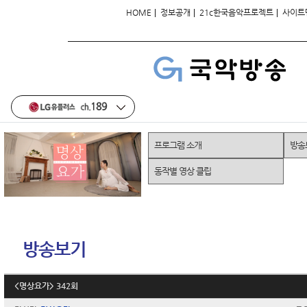
|
|
|
HOME
정보공개
21c한국음악프로젝트
사이트
프로그램 소개
방송
동작별 영상 클립
방송보기
<명상요가> 342회