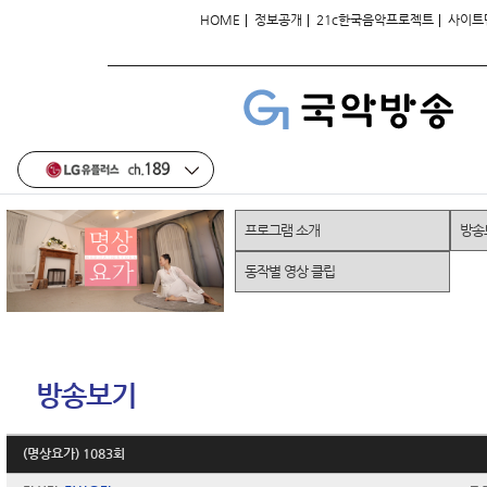
|
|
|
HOME
정보공개
21c한국음악프로젝트
사이트
프로그램 소개
방송
동작별 영상 클립
방송보기
(명상요가) 1083회