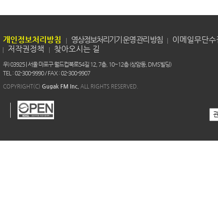
개인정보처리방침
영상정보처리기기 운영 관리 방침
이메일무단수
저작권정책
찾아오시는 길
우) 03925 | 서울 마포구 월드컵북로54길 12, 7층, 10~12층 (상암동, DMS빌딩)
TEL : 02-300-9990 / FAX : 02-300-9907
COPYRIGHT(C)
Gugak FM Inc.
ALL RIGHTS RESERVED.