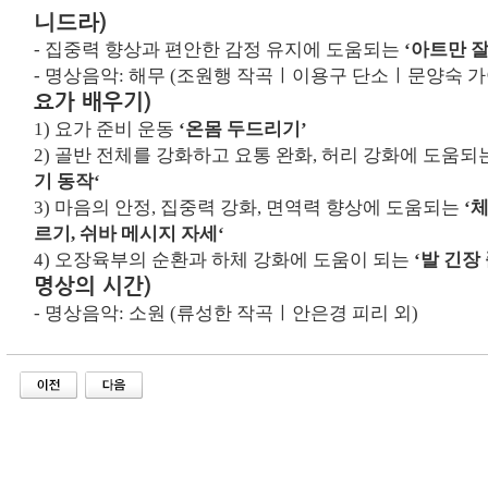
)
니드라
-
집중력 향상과 편안한 감정 유지에 도움되는
‘아트만 
- 명상음악:
해무 (조원행 작곡ㅣ이용구 단소ㅣ문양숙 
요가 배우기
)
1)
요가 준비 운동
‘온몸 두드리기’
2)
골반 전체를 강화하고 요통 완화
,
허리 강화에 도움되
기 동작
‘
3)
마음의 안정
,
집중력 강화
,
면역력 향상에 도움되는
‘
체
르기
,
쉬바 메시지 자세
‘
4)
오장육부의 순환과 하체 강화에 도움이 되는
‘발 긴장
명상의 시간)
- 명상음악:
소원 (류성한 작곡ㅣ안은경 피리 외
)