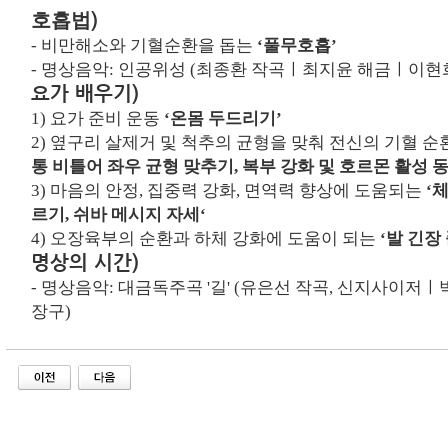
)
호흡법
-
비만해소와 기혈순환을 돕는
‘
풀무호흡
’
- 명상음악:
인공위성 (최종환 작곡ㅣ최지윤 해금ㅣ이현
요가 배우기
)
1)
요가 준비 운동
‘온몸 두드리기’
2)
옆구리 살제거 및 척추의 균형을 맞춰 전신의 기혈 
통 비틀어 좌우 균형 맞추기
,
복부 강화 및 호르몬 활성 
3)
마음의 안정
,
집중력 강화
,
면역력 향상에 도움되는
‘
체
르기
,
쉬바 메시지 자세
‘
4)
오장육부의 순환과 하체 강화에 도움이 되는
‘발 긴장
명상의 시간)
- 명상음악:
대금독주곡 '길' (유은선 작곡, 신지사이저
장구
)