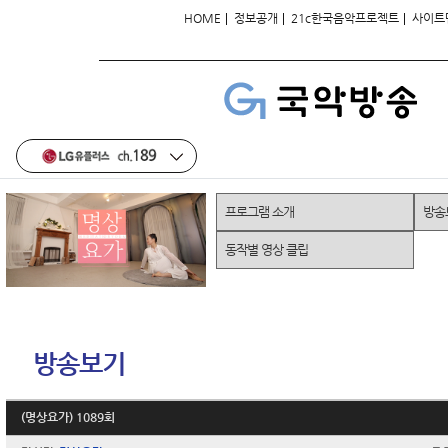
|
|
|
HOME
정보공개
21c한국음악프로젝트
사이트
프로그램 소개
방송
동작별 영상 클립
방송보기
(명상요가) 1089회