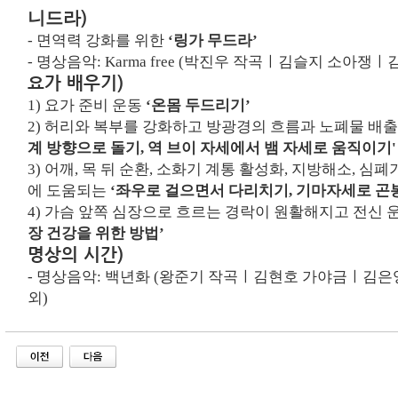
)
니드라
-
면역력 강화를 위한
‘링가 무드라’
- 명상음악:
Karma free (박진우 작곡ㅣ김슬지 소아쟁ㅣ
요가 배우기
)
1)
요가 준비 운동
‘온몸 두드리기’
2)
허리와 복부를 강화하고 방광경의 흐름과 노폐물 배
계 방향으로 돌기
,
역 브이 자세에서 뱀 자세로 움직이기'
3)
어깨, 목 뒤 순환, 소화기 계통 활성화, 지방해소, 심폐
에 도움되는
‘좌우로 걸으면서 다리치기, 기마자세로 곤
4)
가슴 앞쪽 심장으로 흐르는 경락이 원활해지고 전신
장 건강을 위한 방법
’
명상의 시간)
- 명상음악:
백년화 (왕준기 작곡ㅣ김현호 가야금ㅣ김은
외
)