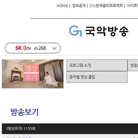
|
|
|
HOME
정보공개
21c한국음악프로젝트
사이트
프로그램 소개
방송
동작별 영상 클립
방송보기
(명상요가) 1155회