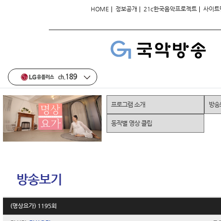
|
|
|
HOME
정보공개
21c한국음악프로젝트
사이트
프로그램 소개
방송
동작별 영상 클립
방송보기
(명상요가) 1195회