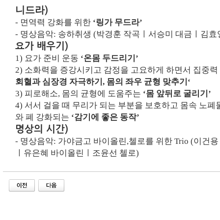
)
니드라
-
면역력 강화를 위한
‘링가 무드라’
- 명상음악:
송하취생 (박경훈 작곡ㅣ서승미 대금ㅣ김효
요가 배우기
)
1)
요가 준비 운동
‘온몸 두드리기’
2)
소화력을 증강시키고 감정을 고요하게 하면서 집중력
회혈과 심장경 자극하기
,
몸의 좌우 균형 맞추기
‘
3)
피로해소, 몸의 균형에 도움주는
‘몸 앞뒤로 굴리기’
4)
서서 걸을 때 무리가 되는 부분을 보호하고 몸속 노폐
와 폐 강화되는
‘
감기에 좋은 동작
’
명상의 시간)
- 명상음악:
가야금고 바이올린,첼로를 위한 Trio (이
ㅣ유은혜 바이올린ㅣ조윤선 첼로
)