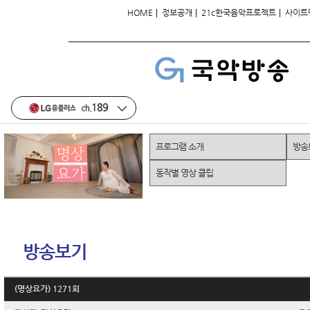
|
|
|
HOME
정보공개
21c한국음악프로젝트
사이트
프로그램 소개
방송
동작별 영상 클립
방송보기
(명상요가) 1271회