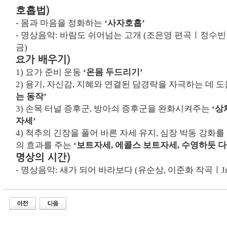
)
호흡법
-
몸과 마음을 정화하는
‘
사자호흡
’
- 명상음악:
바람도 쉬어넘는 고개 (조은영 편곡ㅣ정수빈
금
)
요가 배우기
)
1)
요가 준비 운동
‘온몸 두드리기’
2)
용기
,
자신감
,
지혜와 연결된 담경락을 자극하는 데 
는 동작
’
3)
손
목 터널 증후군
,
방아쇠 증후군을 완화시켜주는
‘
상
자세
’
4)
척추의 긴장을 풀어 바른 자세 유지
,
심장 박동 강화를
의 효과를 주는
‘
보트자세
,
에콜스 보트자세
,
수영하듯 다
명상의 시간)
- 명상음악:
새가 되어 바라보다 (유순상, 이준화 작곡ㅣJ