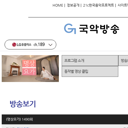
|
|
|
HOME
정보공개
21c한국음악프로젝트
사이트
프로그램 소개
방송
동작별 영상 클립
방송보기
(명상요가) 1490회