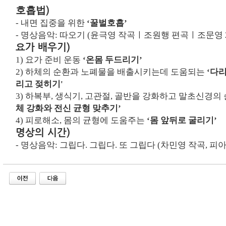
)
호흡법
-
내면 집중을 위한
‘
꿀벌호흡
’
- 명상음악: 따오기 (윤극영 작곡ㅣ조원행 편곡ㅣ조문영 
요가 배우기
)
1)
요가 준비 운동
‘온몸 두드리기’
2)
하체의 순환
과
노폐물을 배출
시키는데 도움되는
‘
다리
리고 젖히기'
3)
하복부
,
생식기
,
고관절
,
골반을 강화하고 말초신경의
체 강화와 전신 균형 맞추기
’
4)
피로해소, 몸의 균형에 도움주는
‘몸 앞뒤로 굴리기
’
명상의 시간)
- 명상음악:
그립다. 그립다. 또 그립다 (차민영 작곡, 