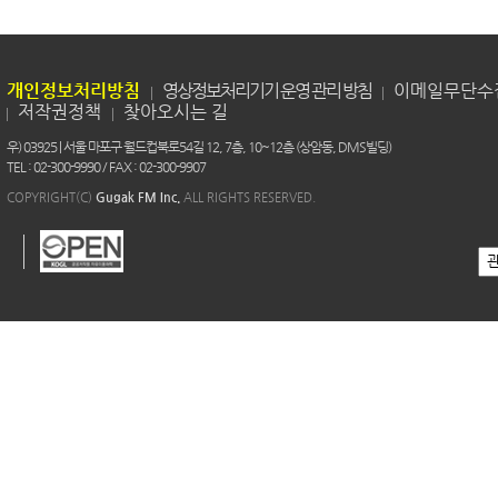
개인정보처리방침
영상정보처리기기 운영 관리 방침
이메일무단수
저작권정책
찾아오시는 길
우) 03925 | 서울 마포구 월드컵북로54길 12, 7층, 10~12층 (상암동, DMS빌딩)
TEL : 02-300-9990 / FAX : 02-300-9907
COPYRIGHT(C)
Gugak FM Inc.
ALL RIGHTS RESERVED.